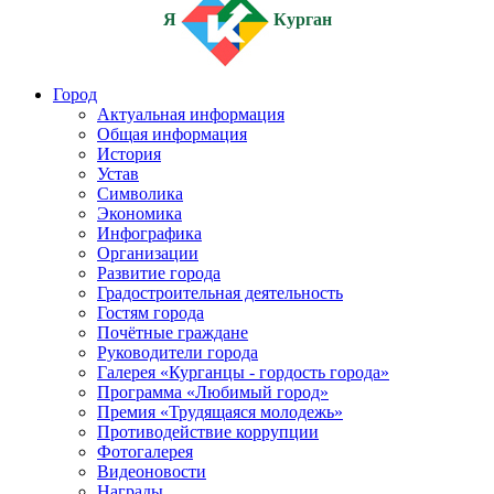
Я
Курган
Город
Актуальная информация
Общая информация
История
Устав
Символика
Экономика
Инфографика
Организации
Развитие города
Градостроительная деятельность
Гостям города
Почётные граждане
Руководители города
Галерея «Курганцы - гордость города»
Программа «Любимый город»
Премия «Трудящаяся молодежь»
Противодействие коррупции
Фотогалерея
Видеоновости
Награды