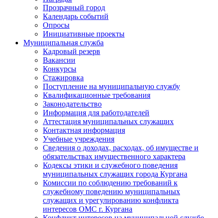
Прозрачный город
Календарь событий
Опросы
Инициативные проекты
Муниципальная служба
Кадровый резерв
Вакансии
Конкурсы
Стажировка
Поступление на муниципальную службу
Квалификационные требования
Законодательство
Информация для работодателей
Аттестация муниципальных служащих
Контактная информация
Учебные учреждения
Сведения о доходах, расходах, об имуществе и
обязательствах имущественного характера
Кодексы этики и служебного поведения
муниципальных служащих города Кургана
Комиссии по соблюдению требований к
служебному поведению муниципальных
служащих и урегулированию конфликта
интересов ОМС г. Кургана
Конфликт интересов на муниципальной службе