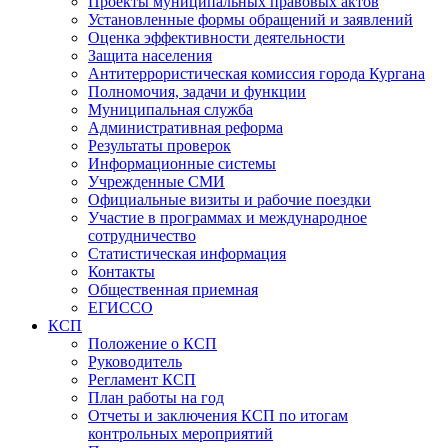
Проекты муниципальных правовых актов
Установленные формы обращений и заявлений
Оценка эффективности деятельности
Защита населения
Антитеррористическая комиссия города Кургана
Полномочия, задачи и функции
Муниципальная служба
Административная реформа
Результаты проверок
Информационные системы
Учрежденные СМИ
Официальные визиты и рабочие поездки
Участие в программах и международное
сотрудничество
Статистическая информация
Контакты
Общественная приемная
ЕГИССО
КСП
Положение о КСП
Руководитель
Регламент КСП
План работы на год
Отчеты и заключения КСП по итогам
контрольных мероприятий