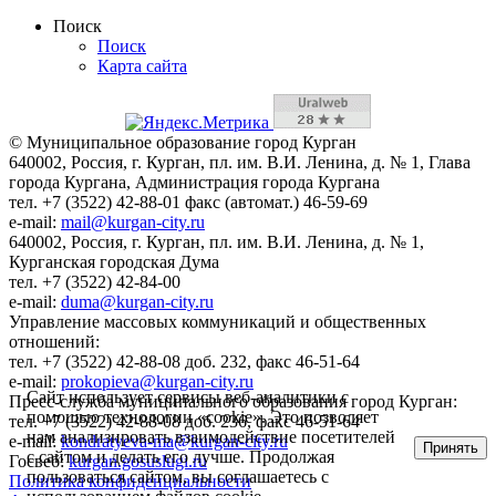
Поиск
Поиск
Карта сайта
© Муниципальное образование город Курган
640002, Россия, г. Курган, пл. им. В.И. Ленина, д. № 1, Глава
города Кургана, Администрация города Кургана
тел. +7 (3522) 42-88-01 факс (автомат.) 46-59-69
e-mail:
mail@kurgan-city.ru
640002, Россия, г. Курган, пл. им. В.И. Ленина, д. № 1,
Курганская городская Дума
тел. +7 (3522) 42-84-00
e-mail:
duma@kurgan-city.ru
Управление массовых коммуникаций и общественных
отношений:
тел. +7 (3522) 42-88-08 доб. 232, факс 46-51-64
e-mail:
prokopieva@kurgan-city.ru
Сайт использует сервисы веб-аналитики с
Пресс-служба муниципального образования город Курган:
помощью технологии «cookie». Это позволяет
тел. +7 (3522) 42-88-08 доб. 236, факс 46-51-64
нам анализировать взаимодействие посетителей
e-mail:
kondratyeva-ma@kurgan-city.ru
Принять
с сайтом и делать его лучше. Продолжая
Госвеб:
kurgan.gosuslugi.ru
пользоваться сайтом, вы соглашаетесь с
Политика конфиденциальности