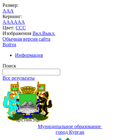
Размер:
A
A
A
Кернинг:
AA
AA
AA
Цвет:
C
C
C
Изображения
Вкл.
Выкл.
Обычная версия сайта
Войти
Информация
Поиск
Все результаты
Муниципальное образование
город Курган