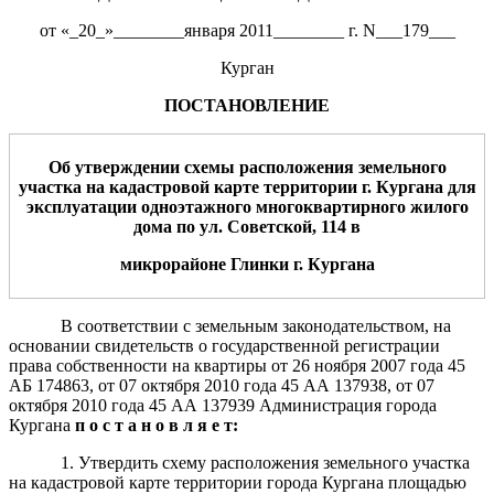
от «_20_»________января 2011________ г. N___179___
Курган
ПОСТАНОВЛЕНИЕ
Об утверждении схемы расположения земельного
участка на кадастровой карте территории г. Кургана для
эксплуатации одноэтажного многоквартирного жилого
дома по ул. Советской, 114 в
микрорайоне Глинки г. Кургана
В соответствии с земельным законодательством, на
основании свидетельств о государственной регистрации
права собственности на квартиры от 26 ноября 2007 года 45
АБ 174863, от 07 октября 2010 года 45 АА 137938, от 07
октября 2010 года 45 АА 137939 Администрация города
Кургана
п о с т а н о в л я е т:
1. Утвердить схему расположения земельного участка
на кадастровой карте территории города Кургана площадью