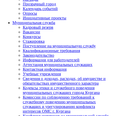
Прозрачный город
Календарь событий
Опросы
Инициативные проекты
Муниципальная служба
Кадровый резерв
Вакансии
Конкурсы
Стажировка
Поступление на муниципальную службу
Квалификационные требования
Законодательство
Информация для работодателей
Аттестация муниципальных служащих
Контактная информация
Учебные учреждения
Сведения о доходах, расходах, об имуществе и
обязательствах имущественного характера
Кодексы этики и служебного поведения
муниципальных служащих города Кургана
Комиссии по соблюдению требований к
служебному поведению муниципальных
служащих и урегулированию конфликта
интересов ОМС г. Кургана
Конфликт интересов на муниципальной службе