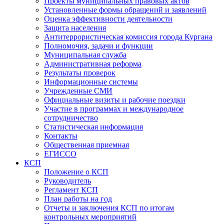
Проекты муниципальных правовых актов
Установленные формы обращений и заявлений
Оценка эффективности деятельности
Защита населения
Антитеррористическая комиссия города Кургана
Полномочия, задачи и функции
Муниципальная служба
Административная реформа
Результаты проверок
Информационные системы
Учрежденные СМИ
Официальные визиты и рабочие поездки
Участие в программах и международное
сотрудничество
Статистическая информация
Контакты
Общественная приемная
ЕГИССО
КСП
Положение о КСП
Руководитель
Регламент КСП
План работы на год
Отчеты и заключения КСП по итогам
контрольных мероприятий