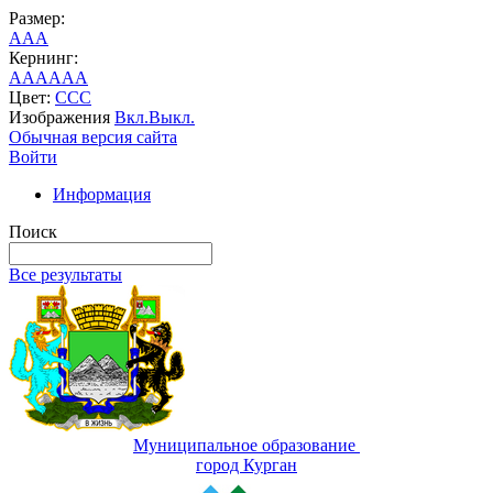
Размер:
A
A
A
Кернинг:
AA
AA
AA
Цвет:
C
C
C
Изображения
Вкл.
Выкл.
Обычная версия сайта
Войти
Информация
Поиск
Все результаты
Муниципальное образование
город Курган