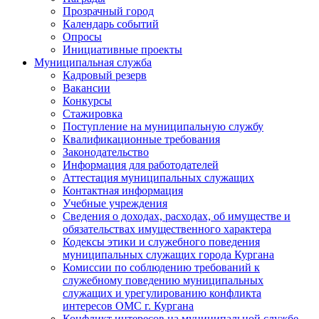
Прозрачный город
Календарь событий
Опросы
Инициативные проекты
Муниципальная служба
Кадровый резерв
Вакансии
Конкурсы
Стажировка
Поступление на муниципальную службу
Квалификационные требования
Законодательство
Информация для работодателей
Аттестация муниципальных служащих
Контактная информация
Учебные учреждения
Сведения о доходах, расходах, об имуществе и
обязательствах имущественного характера
Кодексы этики и служебного поведения
муниципальных служащих города Кургана
Комиссии по соблюдению требований к
служебному поведению муниципальных
служащих и урегулированию конфликта
интересов ОМС г. Кургана
Конфликт интересов на муниципальной службе