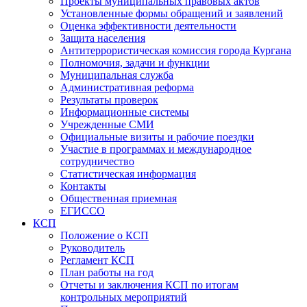
Проекты муниципальных правовых актов
Установленные формы обращений и заявлений
Оценка эффективности деятельности
Защита населения
Антитеррористическая комиссия города Кургана
Полномочия, задачи и функции
Муниципальная служба
Административная реформа
Результаты проверок
Информационные системы
Учрежденные СМИ
Официальные визиты и рабочие поездки
Участие в программах и международное
сотрудничество
Статистическая информация
Контакты
Общественная приемная
ЕГИССО
КСП
Положение о КСП
Руководитель
Регламент КСП
План работы на год
Отчеты и заключения КСП по итогам
контрольных мероприятий