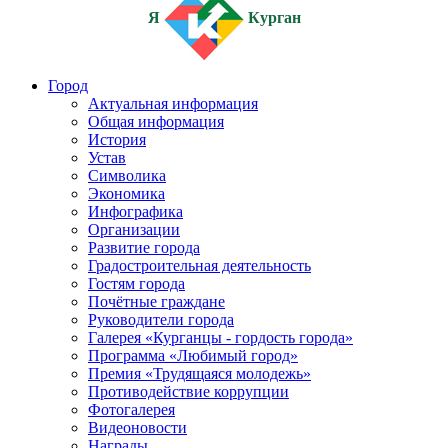
Я
Курган
Город
Актуальная информация
Общая информация
История
Устав
Символика
Экономика
Инфографика
Организации
Развитие города
Градостроительная деятельность
Гостям города
Почётные граждане
Руководители города
Галерея «Курганцы - гордость города»
Программа «Любимый город»
Премия «Трудящаяся молодежь»
Противодействие коррупции
Фотогалерея
Видеоновости
Награды