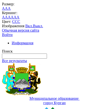
Размер:
A
A
A
Кернинг:
AA
AA
AA
Цвет:
C
C
C
Изображения
Вкл.
Выкл.
Обычная версия сайта
Войти
Информация
Поиск
Все результаты
Муниципальное образование
город Курган