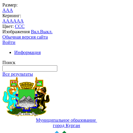
Размер:
A
A
A
Кернинг:
AA
AA
AA
Цвет:
C
C
C
Изображения
Вкл.
Выкл.
Обычная версия сайта
Войти
Информация
Поиск
Все результаты
Муниципальное образование
город Курган