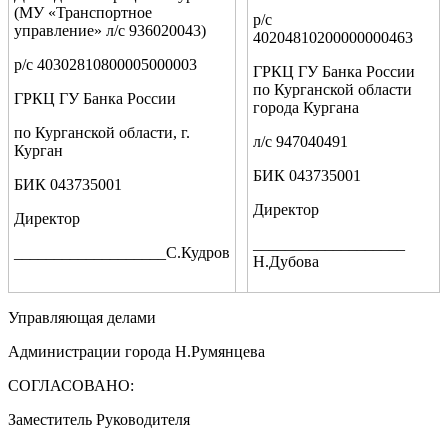
(МУ «Транспортное
р/с
управление» л/с 936020043)
40204810200000000463
р/с 40302810800005000003
ГРКЦ ГУ Банка России
по Курганской области
ГРКЦ ГУ Банка России
города Кургана
по Курганской области, г.
л/с 947040491
Курган
БИК 043735001
БИК 043735001
Директор
Директор
___________________
___________________С.Кудров
Н.Дубова
Управляющая делами
Администрации города Н.Румянцева
СОГЛАСОВАНО:
Заместитель Руководителя