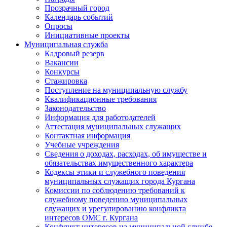
Прозрачный город
Календарь событий
Опросы
Инициативные проекты
Муниципальная служба
Кадровый резерв
Вакансии
Конкурсы
Стажировка
Поступление на муниципальную службу
Квалификационные требования
Законодательство
Информация для работодателей
Аттестация муниципальных служащих
Контактная информация
Учебные учреждения
Сведения о доходах, расходах, об имуществе и
обязательствах имущественного характера
Кодексы этики и служебного поведения
муниципальных служащих города Кургана
Комиссии по соблюдению требований к
служебному поведению муниципальных
служащих и урегулированию конфликта
интересов ОМС г. Кургана
Конфликт интересов на муниципальной службе