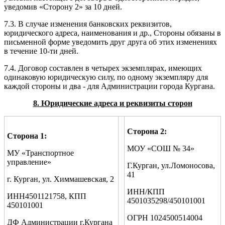
уведомив «Сторону 2» за 10 дней.
7.3. В случае изменения банковских реквизитов,
юридического адреса, наименования и др., Стороны обязаны в
письменной форме уведомить друг друга об этих изменениях
в течение 10-ти дней.
7.4. Договор составлен в четырех экземплярах, имеющих
одинаковую юридическую силу, по одному экземпляру для
каждой стороны и два - для Администрации города Кургана.
8
. Юридические адреса и реквизиты сторон
Сторона 2
:
Сторона 1
:
МОУ «СОШ № 34»
МУ «Транспортное
управление»
Г.Курган, ул.Ломоносова,
41
г. Курган, ул. Химмашевская, 2
ИНН/КПП
ИНН4501121758, КПП
4501035298/450101001
450101001
ОГРН 1024500514004
ДФ Администрации г.Кургана