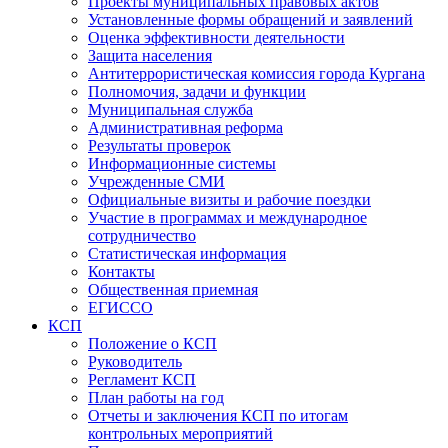
Проекты муниципальных правовых актов
Установленные формы обращений и заявлений
Оценка эффективности деятельности
Защита населения
Антитеррористическая комиссия города Кургана
Полномочия, задачи и функции
Муниципальная служба
Административная реформа
Результаты проверок
Информационные системы
Учрежденные СМИ
Официальные визиты и рабочие поездки
Участие в программах и международное
сотрудничество
Статистическая информация
Контакты
Общественная приемная
ЕГИССО
КСП
Положение о КСП
Руководитель
Регламент КСП
План работы на год
Отчеты и заключения КСП по итогам
контрольных мероприятий