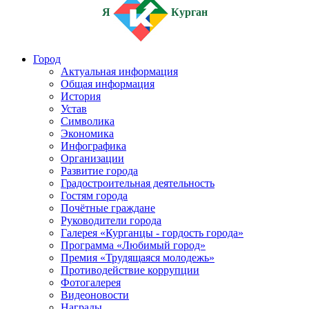
Я
Курган
Город
Актуальная информация
Общая информация
История
Устав
Символика
Экономика
Инфографика
Организации
Развитие города
Градостроительная деятельность
Гостям города
Почётные граждане
Руководители города
Галерея «Курганцы - гордость города»
Программа «Любимый город»
Премия «Трудящаяся молодежь»
Противодействие коррупции
Фотогалерея
Видеоновости
Награды