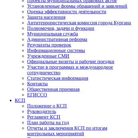
Проекты муниципальных правовых актов
Установленные формы обращений и заявлений
Оценка эффективности деятельности
Защита населения
Антитеррористическая комиссия города Кургана
Полномочия, задачи и функции
Муниципальная служба
Административная реформа
Результаты проверок
Информационные системы
Учрежденные СМИ
Официальные визиты и рабочие поездки
Участие в программах и международное
сотрудничество
Статистическая информация
Контакты
Общественная приемная
ЕГИССО
КСП
Положение о КСП
Руководитель
Регламент КСП
План работы на год
Отчеты и заключения КСП по итогам
контрольных мероприятий