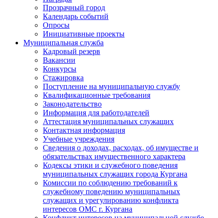
Прозрачный город
Календарь событий
Опросы
Инициативные проекты
Муниципальная служба
Кадровый резерв
Вакансии
Конкурсы
Стажировка
Поступление на муниципальную службу
Квалификационные требования
Законодательство
Информация для работодателей
Аттестация муниципальных служащих
Контактная информация
Учебные учреждения
Сведения о доходах, расходах, об имуществе и
обязательствах имущественного характера
Кодексы этики и служебного поведения
муниципальных служащих города Кургана
Комиссии по соблюдению требований к
служебному поведению муниципальных
служащих и урегулированию конфликта
интересов ОМС г. Кургана
Конфликт интересов на муниципальной службе