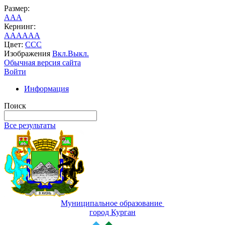
Размер:
A
A
A
Кернинг:
AA
AA
AA
Цвет:
C
C
C
Изображения
Вкл.
Выкл.
Обычная версия сайта
Войти
Информация
Поиск
Все результаты
Муниципальное образование
город Курган