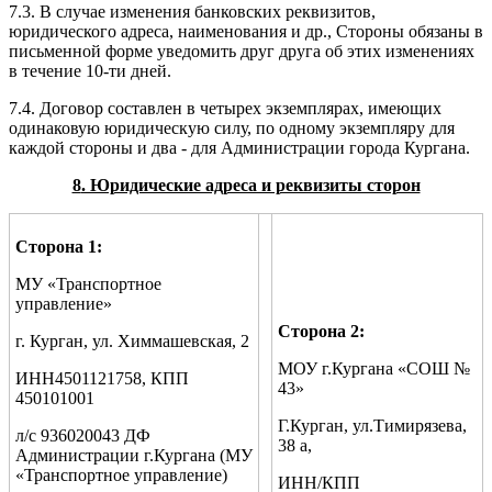
7.3. В случае изменения банковских реквизитов,
юридического адреса, наименования и др., Стороны обязаны в
письменной форме уведомить друг друга об этих изменениях
в течение 10-ти дней.
7.4. Договор составлен в четырех экземплярах, имеющих
одинаковую юридическую силу, по одному экземпляру для
каждой стороны и два - для Администрации города Кургана.
8
. Юридические адреса и реквизиты сторон
Сторона 1:
МУ «Транспортное
управление»
Сторона 2
:
г. Курган, ул. Химмашевская, 2
МОУ г.Кургана «СОШ №
ИНН4501121758, КПП
43»
450101001
Г.Курган, ул.Тимирязева,
л/с 936020043 ДФ
38 а,
Администрации г.Кургана (МУ
«Транспортное управление)
ИНН/КПП