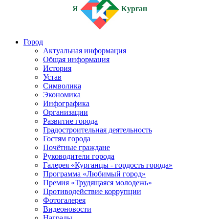
Я
Курган
Город
Актуальная информация
Общая информация
История
Устав
Символика
Экономика
Инфографика
Организации
Развитие города
Градостроительная деятельность
Гостям города
Почётные граждане
Руководители города
Галерея «Курганцы - гордость города»
Программа «Любимый город»
Премия «Трудящаяся молодежь»
Противодействие коррупции
Фотогалерея
Видеоновости
Награды