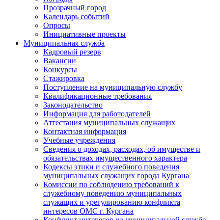
Прозрачный город
Календарь событий
Опросы
Инициативные проекты
Муниципальная служба
Кадровый резерв
Вакансии
Конкурсы
Стажировка
Поступление на муниципальную службу
Квалификационные требования
Законодательство
Информация для работодателей
Аттестация муниципальных служащих
Контактная информация
Учебные учреждения
Сведения о доходах, расходах, об имуществе и
обязательствах имущественного характера
Кодексы этики и служебного поведения
муниципальных служащих города Кургана
Комиссии по соблюдению требований к
служебному поведению муниципальных
служащих и урегулированию конфликта
интересов ОМС г. Кургана
Конфликт интересов на муниципальной службе