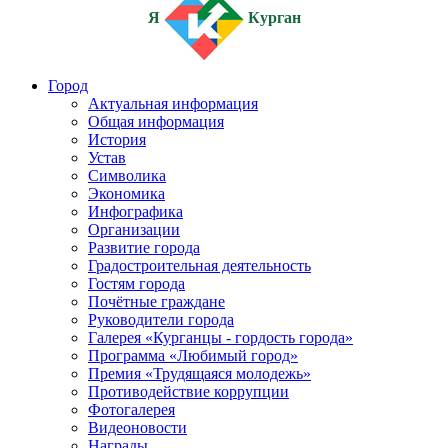
Я
Курган
Город
Актуальная информация
Общая информация
История
Устав
Символика
Экономика
Инфографика
Организации
Развитие города
Градостроительная деятельность
Гостям города
Почётные граждане
Руководители города
Галерея «Курганцы - гордость города»
Программа «Любимый город»
Премия «Трудящаяся молодежь»
Противодействие коррупции
Фотогалерея
Видеоновости
Награды