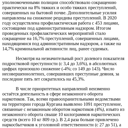
уполномоченными полиции способствовало сокращению
практически на 8% тяжких и особо тяжких преступлений,
совершенных на бытовой почве. Дополнительные усилия
направлены на снижение рецидива преступлений. В 2020
году осуществлена профилактическая работа с 453 лицами,
состоящими под административным надзором. Итогом
проведенных профилактических мероприятий стало
сокращение на 16,7% преступлений, совершенных лицами,
находящимися под административным надзором, а также на
14,7% криминальной активности лиц, ранее судимых.
Несмотря на незначительный рост долевого показателя
подростковой преступности (с 3,4 до 3,6%)
, в абсолютных
цифрах произошло снижение (-4%; со 149 до 143)
. Число
несовершеннолетних, совершивших преступные деяния, за
последние пять лет сократилось на 45,3%.
В числе приоритетных направлений неизменно
остаётся деятельность в сфере незаконного оборота
наркотиков.
Так, всеми правоохранительными ведомствами
на территории города Кургана выявлено 1091 преступление,
связанные с незаконным оборотом наркотиков
(
4%
)
, изъято из
незаконного оборота свыше 10 килограммов наркотических
средств (всего 10 кг 809 гр.). В 2,4 раза больше привлечено
наркосбытчиков к уголовной ответственности (с 27 до 51), а