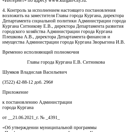
«Интернет» по адресу www.kurgan-city.ru.
4. Контроль за исполнением настоящего постановления
возложить на заместителя Главы города Кургана, директора
Департамента социальной политики Администрации города
Кургана Ситникову Е.В., директора
Департамент
а
развития
городского хозяйства Администрации города Кургана
Плешкова А.В.
, директора Департамента финансов и
имущества Администрации города Кургана Зворыгина И.В.
Временно исполняющий полномочия
Главы города Кургана Е.В. Ситникова
Шумков Владислав Васильевич
(3522) 42-88-12 доб. 296#
Приложение
к постановлению Администрации
города Кургана
от __21.06.2021_г. № _4391_
«Об утверждении муниципальной программы