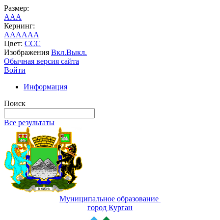
Размер:
A
A
A
Кернинг:
AA
AA
AA
Цвет:
C
C
C
Изображения
Вкл.
Выкл.
Обычная версия сайта
Войти
Информация
Поиск
Все результаты
Муниципальное образование
город Курган