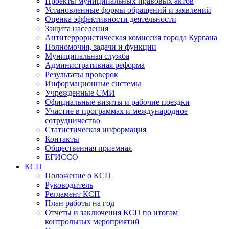
Проекты муниципальных правовых актов
Установленные формы обращений и заявлений
Оценка эффективности деятельности
Защита населения
Антитеррористическая комиссия города Кургана
Полномочия, задачи и функции
Муниципальная служба
Административная реформа
Результаты проверок
Информационные системы
Учрежденные СМИ
Официальные визиты и рабочие поездки
Участие в программах и международное
сотрудничество
Статистическая информация
Контакты
Общественная приемная
ЕГИССО
КСП
Положение о КСП
Руководитель
Регламент КСП
План работы на год
Отчеты и заключения КСП по итогам
контрольных мероприятий