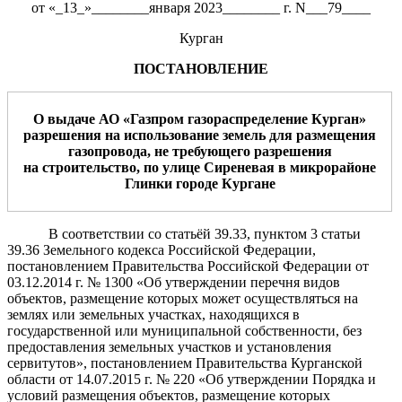
от «_13_»________января 2023________ г. N___79____
Курган
ПОСТАНОВЛЕНИЕ
О выдаче АО «
Газпром газораспределение Курган
»
разрешения
н
а использование
земель
для
размещения
газопровода
,
не требующего
разрешения
на
строительство,
по улице
Сиреневая
в
микрорайоне
Глинки
город
е
Курган
е
В соответствии со статьёй 39.33, пунктом 3 статьи
39.36 Земельного кодекса Российской Федерации,
постановлением Правительства Российской Федерации от
03.12.2014 г. № 1300 «Об утверждении перечня видов
объектов, размещение которых может осуществляться на
землях или земельных участках, находящихся в
государственной или муниципальной собственности, без
предоставления земельных участков и установления
сервитутов», постановлением Правительства Курганской
области от 14.07.2015 г. № 220 «Об утверждении Порядка и
условий размещения объектов, размещение которых