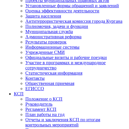
Проекты муниципальных правовых актов
Установленные формы обращений и заявлений
Оценка эффективности деятельности
Защита населения
Антитеррористическая комиссия города Кургана
Полномочия, задачи и функции
Муниципальная служба
Административная реформа
Результаты проверок
Информационные системы
Учрежденные СМИ
Официальные визиты и рабочие поездки
Участие в программах и международное
сотрудничество
Статистическая информация
Контакты
Общественная приемная
ЕГИССО
КСП
Положение о КСП
Руководитель
Регламент КСП
План работы на год
Отчеты и заключения КСП по итогам
контрольных мероприятий