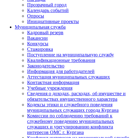
Прозрачный город
Календарь событий
Опросы
Инициативные проекты
Муниципальная служба
Кадровый резерв
Вакансии
Конкурсы
Стажировка
Поступление на муниципальную службу
Квалификационные требования
Законодательство
Информация для работодателей
Аттестация муниципальных служащих
Контактная информация
Учебные учреждения
Сведения о доходах, расходах, об имуществе и
обязательствах имущественного характера
Кодексы этики и служебного поведения
муниципальных служащих города Кургана
Комиссии по соблюдению требований к
служебному поведению муниципальных
служащих и урегулированию конфликта
интересов ОМС г. Кургана
Конфликт интересов на муниципальной службе