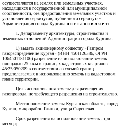
осуществляется на землях или земельных участках,
находящихся в государственной или муниципальной
собственности, без предоставления земельных участков и
установления сервитутов, публичного сервитута»
Администрация города Кургана
п о с т а н о в л я е т:
1. Департаменту архитектуры, строительства и
земельных отношений Администрации города Кургана:
1) выдать акционерному обществу «Газпром
газораспределение Курган»
(ИНН
4501126386
, ОГРН
10
64501181106
)
разрешение на использование земель
площадью 25 кв
.м
в границах кадастровых кварталов
45:25:050209 в соответствии со схемой границ
предполагаемых к использованию земель на кадастровом
плане территории.
Цель использования земель: для размещения
газопровода, не требующего разрешения на строительство.
Местоположение земель: Курганская область, город
Курган, микрорайон Глинки, улица Сиреневая.
Срок разрешения на использование земель - три
месяца;