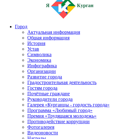
Я
Курган
Город
Актуальная информация
Общая информация
История
Устав
Символика
Экономика
Инфографика
Организации
Развитие города
Градостроительная деятельность
Гостям города
Почётные граждане
Руководители города
Галерея «Курганцы - гордость города»
Программа «Любимый город»
Премия «Трудящаяся молодежь»
Противодействие коррупции
Фотогалерея
Видеоновости
Награды