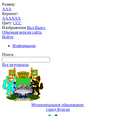
Размер:
A
A
A
Кернинг:
AA
AA
AA
Цвет:
C
C
C
Изображения
Вкл.
Выкл.
Обычная версия сайта
Войти
Информация
Поиск
Все результаты
Муниципальное образование
город Курган