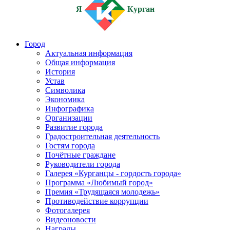
Я
Курган
Город
Актуальная информация
Общая информация
История
Устав
Символика
Экономика
Инфографика
Организации
Развитие города
Градостроительная деятельность
Гостям города
Почётные граждане
Руководители города
Галерея «Курганцы - гордость города»
Программа «Любимый город»
Премия «Трудящаяся молодежь»
Противодействие коррупции
Фотогалерея
Видеоновости
Награды