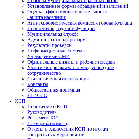
Проекты муниципальных правовых актов
Установленные формы обращений и заявлений
Оценка эффективности деятельности
Защита населения
Антитеррористическая комиссия города Кургана
Полномочия, задачи и функции
Муниципальная служба
Административная реформа
Результаты проверок
Информационные системы
Учрежденные СМИ
Официальные визиты и рабочие поездки
Участие в программах и международное
сотрудничество
Статистическая информация
Контакты
Общественная приемная
ЕГИССО
КСП
Положение о КСП
Руководитель
Регламент КСП
План работы на год
Отчеты и заключения КСП по итогам
контрольных мероприятий