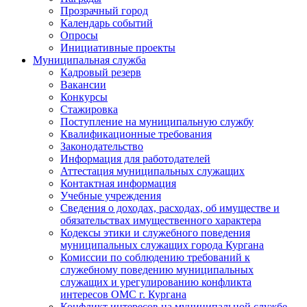
Прозрачный город
Календарь событий
Опросы
Инициативные проекты
Муниципальная служба
Кадровый резерв
Вакансии
Конкурсы
Стажировка
Поступление на муниципальную службу
Квалификационные требования
Законодательство
Информация для работодателей
Аттестация муниципальных служащих
Контактная информация
Учебные учреждения
Сведения о доходах, расходах, об имуществе и
обязательствах имущественного характера
Кодексы этики и служебного поведения
муниципальных служащих города Кургана
Комиссии по соблюдению требований к
служебному поведению муниципальных
служащих и урегулированию конфликта
интересов ОМС г. Кургана
Конфликт интересов на муниципальной службе