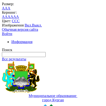
Размер:
A
A
A
Кернинг:
AA
AA
AA
Цвет:
C
C
C
Изображения
Вкл.
Выкл.
Обычная версия сайта
Войти
Информация
Поиск
Все результаты
Муниципальное образование
город Курган