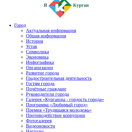
Я
Курган
Город
Актуальная информация
Общая информация
История
Устав
Символика
Экономика
Инфографика
Организации
Развитие города
Градостроительная деятельность
Гостям города
Почётные граждане
Руководители города
Галерея «Курганцы - гордость города»
Программа «Любимый город»
Премия «Трудящаяся молодежь»
Противодействие коррупции
Фотогалерея
Видеоновости
Награды