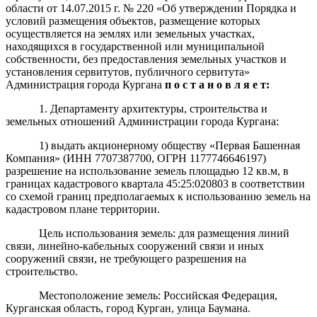
области от 14.07.2015 г. № 220 «Об утверждении Порядка и
условий размещения объектов, размещение которых
осуществляется на землях или земельных участках,
находящихся в государственной или муниципальной
собственности, без предоставления земельных участков и
установления сервитутов, публичного сервитута»
Администрация города Кургана
п о с т а н о в л я е т:
1. Департаменту архитектуры, строительства и
земельных отношений Администрации города Кургана:
1) выдать акционерному обществу «Первая Башенная
Компания»
(ИНН
7707387700
, ОГРН
1177746646197
)
разрешение на использование земель площадью 12 кв.м, в
границах кадастрового квартала 45:25:020803 в соответствии
со схемой границ предполагаемых к использованию земель на
кадастровом плане территории.
Цель использования земель: для размещения линий
связи, линейно-кабельных сооружений связи и иных
сооружений связи, не требующего разрешения на
строительство.
Местоположение земель: Российская Федерация,
Курганская область, город Курган, улица Баумана.