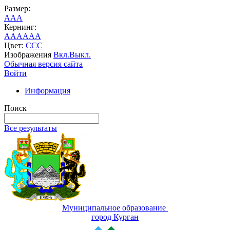
Размер:
A
A
A
Кернинг:
AA
AA
AA
Цвет:
C
C
C
Изображения
Вкл.
Выкл.
Обычная версия сайта
Войти
Информация
Поиск
Все результаты
Муниципальное образование
город Курган