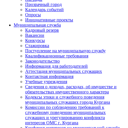
Прозрачный город
Календарь событий
Опросы
Инициативные проекты
Муниципальная служба
Кадровый резерв
Вакансии
Конкурсы
Стажировка
Поступление на муниципальную службу
Квалификационные требования
Законодательство
Информация для работодателей
Аттестация муниципальных служащих
Контактная информация
Учебные учреждения
Сведения о доходах, расходах, об имуществе и
обязательствах имущественного характера
Кодексы этики и служебного поведения
муниципальных служащих города Кургана
Комиссии по соблюдению требований к
служебному поведению муниципальных
служащих и урегулированию конфликта
интересов ОМС г. Кургана
Конфликт интересов на муниципальной службе