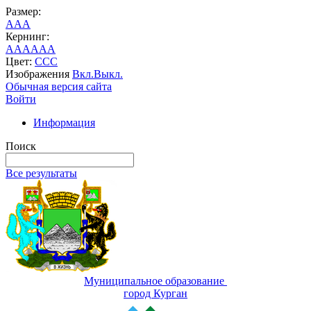
Размер:
A
A
A
Кернинг:
AA
AA
AA
Цвет:
C
C
C
Изображения
Вкл.
Выкл.
Обычная версия сайта
Войти
Информация
Поиск
Все результаты
Муниципальное образование
город Курган