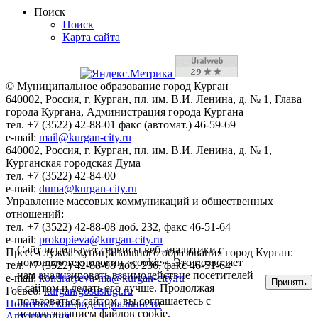
Поиск
Поиск
Карта сайта
© Муниципальное образование город Курган
640002, Россия, г. Курган, пл. им. В.И. Ленина, д. № 1, Глава
города Кургана, Администрация города Кургана
тел. +7 (3522) 42-88-01 факс (автомат.) 46-59-69
e-mail:
mail@kurgan-city.ru
640002, Россия, г. Курган, пл. им. В.И. Ленина, д. № 1,
Курганская городская Дума
тел. +7 (3522) 42-84-00
e-mail:
duma@kurgan-city.ru
Управление массовых коммуникаций и общественных
отношений:
тел. +7 (3522) 42-88-08 доб. 232, факс 46-51-64
e-mail:
prokopieva@kurgan-city.ru
Сайт использует сервисы веб-аналитики с
Пресс-служба муниципального образования город Курган:
помощью технологии «cookie». Это позволяет
тел. +7 (3522) 42-88-08 доб. 236, факс 46-51-64
нам анализировать взаимодействие посетителей
e-mail:
kondratyeva-ma@kurgan-city.ru
Принять
с сайтом и делать его лучше. Продолжая
Госвеб:
kurgan.gosuslugi.ru
пользоваться сайтом, вы соглашаетесь с
Политика конфиденциальности
использованием файлов cookie.
Авторизация