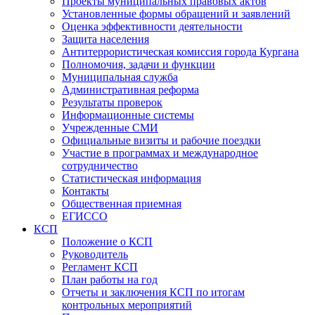
Проекты муниципальных правовых актов
Установленные формы обращений и заявлений
Оценка эффективности деятельности
Защита населения
Антитеррористическая комиссия города Кургана
Полномочия, задачи и функции
Муниципальная служба
Административная реформа
Результаты проверок
Информационные системы
Учрежденные СМИ
Официальные визиты и рабочие поездки
Участие в программах и международное
сотрудничество
Статистическая информация
Контакты
Общественная приемная
ЕГИССО
КСП
Положение о КСП
Руководитель
Регламент КСП
План работы на год
Отчеты и заключения КСП по итогам
контрольных мероприятий