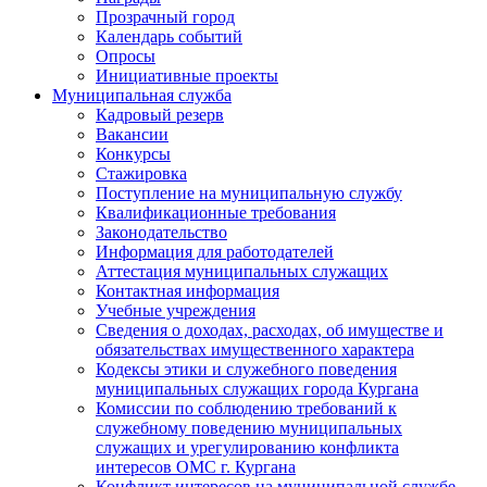
Прозрачный город
Календарь событий
Опросы
Инициативные проекты
Муниципальная служба
Кадровый резерв
Вакансии
Конкурсы
Стажировка
Поступление на муниципальную службу
Квалификационные требования
Законодательство
Информация для работодателей
Аттестация муниципальных служащих
Контактная информация
Учебные учреждения
Сведения о доходах, расходах, об имуществе и
обязательствах имущественного характера
Кодексы этики и служебного поведения
муниципальных служащих города Кургана
Комиссии по соблюдению требований к
служебному поведению муниципальных
служащих и урегулированию конфликта
интересов ОМС г. Кургана
Конфликт интересов на муниципальной службе