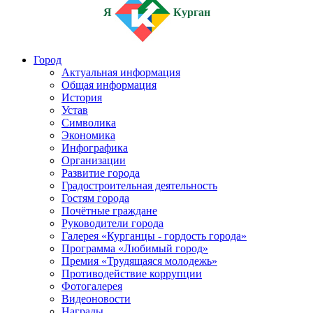
Я
Курган
Город
Актуальная информация
Общая информация
История
Устав
Символика
Экономика
Инфографика
Организации
Развитие города
Градостроительная деятельность
Гостям города
Почётные граждане
Руководители города
Галерея «Курганцы - гордость города»
Программа «Любимый город»
Премия «Трудящаяся молодежь»
Противодействие коррупции
Фотогалерея
Видеоновости
Награды