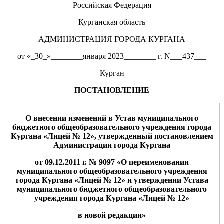
Российская Федерация
Курганская область
АДМИНИСТРАЦИЯ ГОРОДА КУРГАНА
от «_30_»________января 2023________ г. N___437___
Курган
ПОСТАНОВЛЕНИЕ
О внесении изменений в Устав муниципального
бюджетного общеобразовательного учреждения города
Кургана «
Лицей
№
12
», утвержд
е
нный постановлением
Администрации города Кургана
от
09
.12.
201
1
г. №
9097
«О
переименовании
муниципального общеобразовательного учреждения
города Кургана «
Лицей
№
12
» и утверждении Устава
муниципального бюджетного общеобразовательного
учреждения города Кургана «
Лицей
№
12
»
в новой редакции»