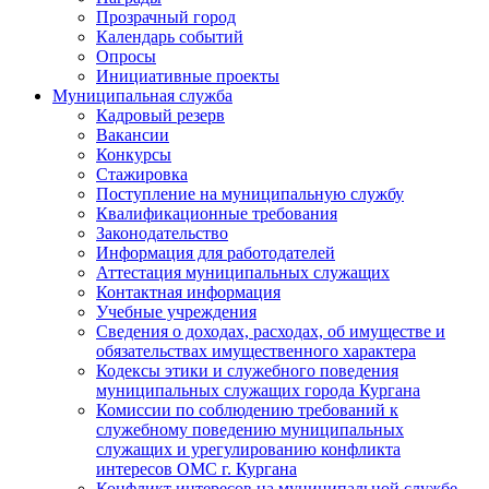
Прозрачный город
Календарь событий
Опросы
Инициативные проекты
Муниципальная служба
Кадровый резерв
Вакансии
Конкурсы
Стажировка
Поступление на муниципальную службу
Квалификационные требования
Законодательство
Информация для работодателей
Аттестация муниципальных служащих
Контактная информация
Учебные учреждения
Сведения о доходах, расходах, об имуществе и
обязательствах имущественного характера
Кодексы этики и служебного поведения
муниципальных служащих города Кургана
Комиссии по соблюдению требований к
служебному поведению муниципальных
служащих и урегулированию конфликта
интересов ОМС г. Кургана
Конфликт интересов на муниципальной службе