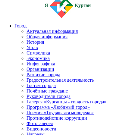
Я
Курган
Город
Актуальная информация
Общая информация
История
Устав
Символика
Экономика
Инфографика
Организации
Развитие города
Градостроительная деятельность
Гостям города
Почётные граждане
Руководители города
Галерея «Курганцы - гордость города»
Программа «Любимый город»
Премия «Трудящаяся молодежь»
Противодействие коррупции
Фотогалерея
Видеоновости
Награды