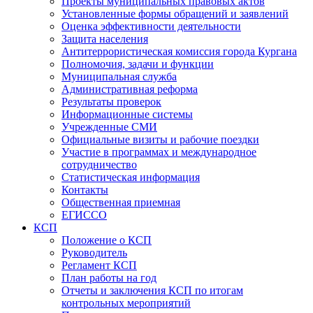
Проекты муниципальных правовых актов
Установленные формы обращений и заявлений
Оценка эффективности деятельности
Защита населения
Антитеррористическая комиссия города Кургана
Полномочия, задачи и функции
Муниципальная служба
Административная реформа
Результаты проверок
Информационные системы
Учрежденные СМИ
Официальные визиты и рабочие поездки
Участие в программах и международное
сотрудничество
Статистическая информация
Контакты
Общественная приемная
ЕГИССО
КСП
Положение о КСП
Руководитель
Регламент КСП
План работы на год
Отчеты и заключения КСП по итогам
контрольных мероприятий