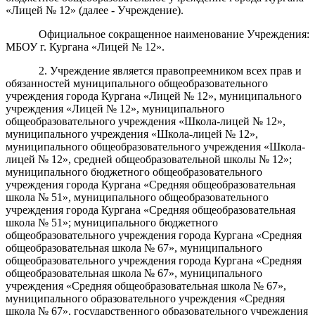
«Лицей № 12» (далее - Учреждение).
Официальное сокращенное наименование Учреждения:
МБОУ г. Кургана «Лицей № 12».
2. Учреждение является правопреемником всех прав и
обязанностей муниципального общеобразовательного
учреждения города Кургана «
Лицей
№
12
», муниципального
учреждения «
Лицей
№
12
», муниципального
общеобразовательного учреждения «Школа-л
ицей
№
12
»,
муниципального учреждения «Школа-л
ицей
№
12
»,
муниципального общеобразовательного учреждения «Школа-
л
ицей
№
12
», средней общеобразовательной школы №
12
»;
муниципального
бюджетного
общеобразовательного
учреждения города Кургана «
Средняя общеобразовательная
школа
№
51
»
,
муниципального общеобразовательного
учреждения города Кургана «Средняя общеобразовательная
школа № 51»
;
муниципального
бюджетного
общеобразовательного учреждения города Кургана «
Средняя
общеобразовательная школа
№
6
7
»
,
муниципального
общеобразовательного учреждения города Кургана «Средняя
общеобразовательная школа №
67», муниципального
учреждения «Средняя общеобразовательная школа №
67»,
муниципального образовательного учреждения «Средняя
школа №
67», государственного образовательного учреждения