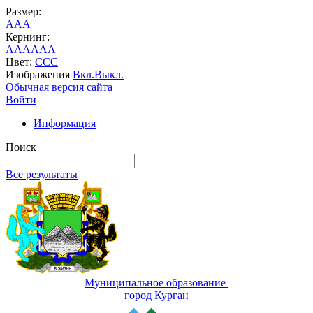
Размер:
A
A
A
Кернинг:
AA
AA
AA
Цвет:
C
C
C
Изображения
Вкл.
Выкл.
Обычная версия сайта
Войти
Информация
Поиск
Все результаты
Муниципальное образование
город Курган