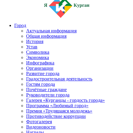
Я
Курган
Город
Актуальная информация
Общая информация
История
Устав
Символика
Экономика
Инфографика
Организации
Развитие города
Градостроительная деятельность
Гостям города
Почётные граждане
Руководители города
Галерея «Курганцы - гордость города»
Программа «Любимый город»
Премия «Трудящаяся молодежь»
Противодействие коррупции
Фотогалерея
Видеоновости
Награды