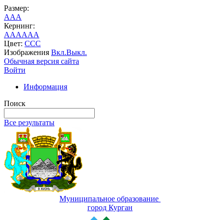
Размер:
A
A
A
Кернинг:
AA
AA
AA
Цвет:
C
C
C
Изображения
Вкл.
Выкл.
Обычная версия сайта
Войти
Информация
Поиск
Все результаты
Муниципальное образование
город Курган