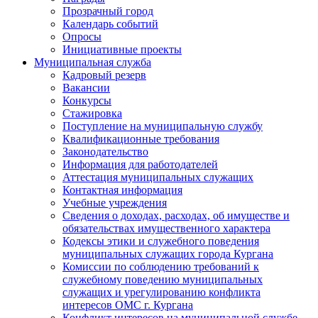
Прозрачный город
Календарь событий
Опросы
Инициативные проекты
Муниципальная служба
Кадровый резерв
Вакансии
Конкурсы
Стажировка
Поступление на муниципальную службу
Квалификационные требования
Законодательство
Информация для работодателей
Аттестация муниципальных служащих
Контактная информация
Учебные учреждения
Сведения о доходах, расходах, об имуществе и
обязательствах имущественного характера
Кодексы этики и служебного поведения
муниципальных служащих города Кургана
Комиссии по соблюдению требований к
служебному поведению муниципальных
служащих и урегулированию конфликта
интересов ОМС г. Кургана
Конфликт интересов на муниципальной службе