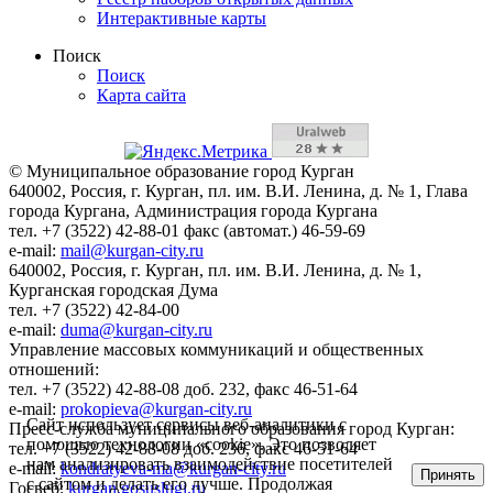
Интерактивные карты
Поиск
Поиск
Карта сайта
© Муниципальное образование город Курган
640002, Россия, г. Курган, пл. им. В.И. Ленина, д. № 1, Глава
города Кургана, Администрация города Кургана
тел. +7 (3522) 42-88-01 факс (автомат.) 46-59-69
e-mail:
mail@kurgan-city.ru
640002, Россия, г. Курган, пл. им. В.И. Ленина, д. № 1,
Курганская городская Дума
тел. +7 (3522) 42-84-00
e-mail:
duma@kurgan-city.ru
Управление массовых коммуникаций и общественных
отношений:
тел. +7 (3522) 42-88-08 доб. 232, факс 46-51-64
e-mail:
prokopieva@kurgan-city.ru
Сайт использует сервисы веб-аналитики с
Пресс-служба муниципального образования город Курган:
помощью технологии «cookie». Это позволяет
тел. +7 (3522) 42-88-08 доб. 236, факс 46-51-64
нам анализировать взаимодействие посетителей
e-mail:
kondratyeva-ma@kurgan-city.ru
Принять
с сайтом и делать его лучше. Продолжая
Госвеб:
kurgan.gosuslugi.ru