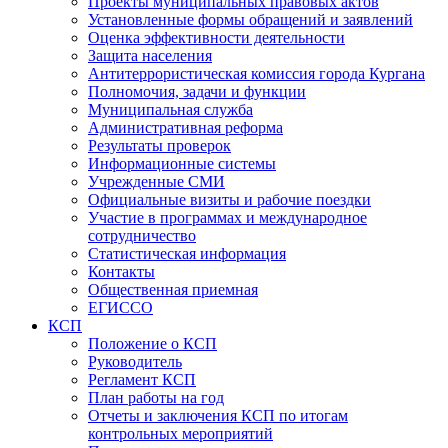
Проекты муниципальных правовых актов
Установленные формы обращений и заявлений
Оценка эффективности деятельности
Защита населения
Антитеррористическая комиссия города Кургана
Полномочия, задачи и функции
Муниципальная служба
Административная реформа
Результаты проверок
Информационные системы
Учрежденные СМИ
Официальные визиты и рабочие поездки
Участие в программах и международное
сотрудничество
Статистическая информация
Контакты
Общественная приемная
ЕГИССО
КСП
Положение о КСП
Руководитель
Регламент КСП
План работы на год
Отчеты и заключения КСП по итогам
контрольных мероприятий