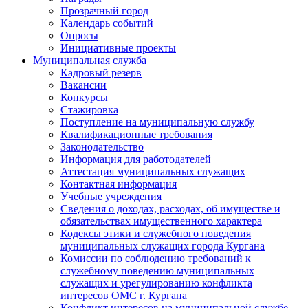
Прозрачный город
Календарь событий
Опросы
Инициативные проекты
Муниципальная служба
Кадровый резерв
Вакансии
Конкурсы
Стажировка
Поступление на муниципальную службу
Квалификационные требования
Законодательство
Информация для работодателей
Аттестация муниципальных служащих
Контактная информация
Учебные учреждения
Сведения о доходах, расходах, об имуществе и
обязательствах имущественного характера
Кодексы этики и служебного поведения
муниципальных служащих города Кургана
Комиссии по соблюдению требований к
служебному поведению муниципальных
служащих и урегулированию конфликта
интересов ОМС г. Кургана
Конфликт интересов на муниципальной службе