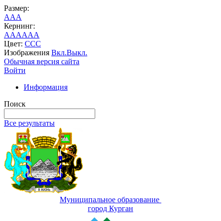
Размер:
A
A
A
Кернинг:
AA
AA
AA
Цвет:
C
C
C
Изображения
Вкл.
Выкл.
Обычная версия сайта
Войти
Информация
Поиск
Все результаты
Муниципальное образование
город Курган