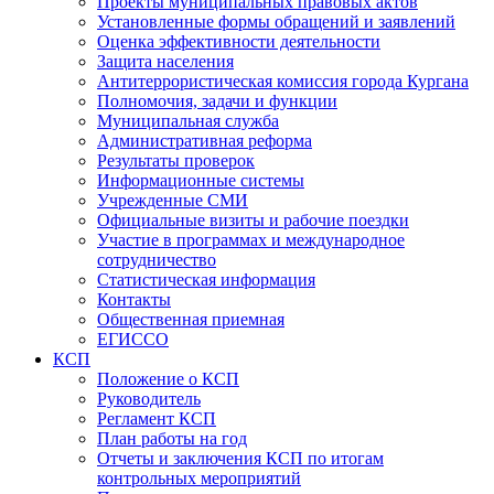
Проекты муниципальных правовых актов
Установленные формы обращений и заявлений
Оценка эффективности деятельности
Защита населения
Антитеррористическая комиссия города Кургана
Полномочия, задачи и функции
Муниципальная служба
Административная реформа
Результаты проверок
Информационные системы
Учрежденные СМИ
Официальные визиты и рабочие поездки
Участие в программах и международное
сотрудничество
Статистическая информация
Контакты
Общественная приемная
ЕГИССО
КСП
Положение о КСП
Руководитель
Регламент КСП
План работы на год
Отчеты и заключения КСП по итогам
контрольных мероприятий