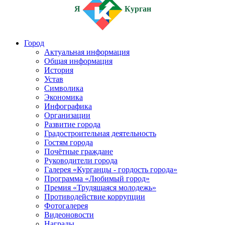
Я
Курган
Город
Актуальная информация
Общая информация
История
Устав
Символика
Экономика
Инфографика
Организации
Развитие города
Градостроительная деятельность
Гостям города
Почётные граждане
Руководители города
Галерея «Курганцы - гордость города»
Программа «Любимый город»
Премия «Трудящаяся молодежь»
Противодействие коррупции
Фотогалерея
Видеоновости
Награды