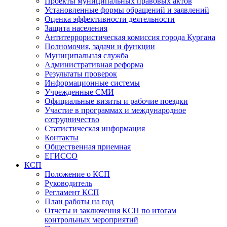
Проекты муниципальных правовых актов
Установленные формы обращений и заявлений
Оценка эффективности деятельности
Защита населения
Антитеррористическая комиссия города Кургана
Полномочия, задачи и функции
Муниципальная служба
Административная реформа
Результаты проверок
Информационные системы
Учрежденные СМИ
Официальные визиты и рабочие поездки
Участие в программах и международное
сотрудничество
Статистическая информация
Контакты
Общественная приемная
ЕГИССО
КСП
Положение о КСП
Руководитель
Регламент КСП
План работы на год
Отчеты и заключения КСП по итогам
контрольных мероприятий