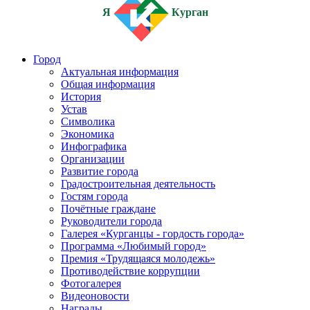
Я
Курган
Город
Актуальная информация
Общая информация
История
Устав
Символика
Экономика
Инфографика
Организации
Развитие города
Градостроительная деятельность
Гостям города
Почётные граждане
Руководители города
Галерея «Курганцы - гордость города»
Программа «Любимый город»
Премия «Трудящаяся молодежь»
Противодействие коррупции
Фотогалерея
Видеоновости
Награды