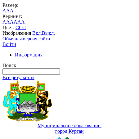
Размер:
A
A
A
Кернинг:
AA
AA
AA
Цвет:
C
C
C
Изображения
Вкл.
Выкл.
Обычная версия сайта
Войти
Информация
Поиск
Все результаты
Муниципальное образование
город Курган