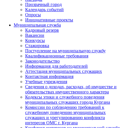
Прозрачный город
Календарь событий
Опросы
Инициативные проекты
Муниципальная служба
Кадровый резерв
Вакансии
Конкурсы
Стажировка
Поступление на муниципальную службу
Квалификационные требования
Законодательство
Информация для работодателей
Аттестация муниципальных служащих
Контактная информация
Учебные учреждения
Сведения о доходах, расходах, об имуществе и
обязательствах имущественного характера
Кодексы этики и служебного поведения
муниципальных служащих города Кургана
Комиссии по соблюдению требований к
служебному поведению муниципальных
служащих и урегулированию конфликта
интересов ОМС г. Кургана
Конфликт интересов на муниципальной службе