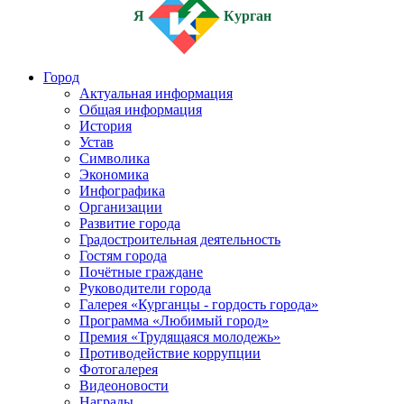
Я
Курган
Город
Актуальная информация
Общая информация
История
Устав
Символика
Экономика
Инфографика
Организации
Развитие города
Градостроительная деятельность
Гостям города
Почётные граждане
Руководители города
Галерея «Курганцы - гордость города»
Программа «Любимый город»
Премия «Трудящаяся молодежь»
Противодействие коррупции
Фотогалерея
Видеоновости
Награды