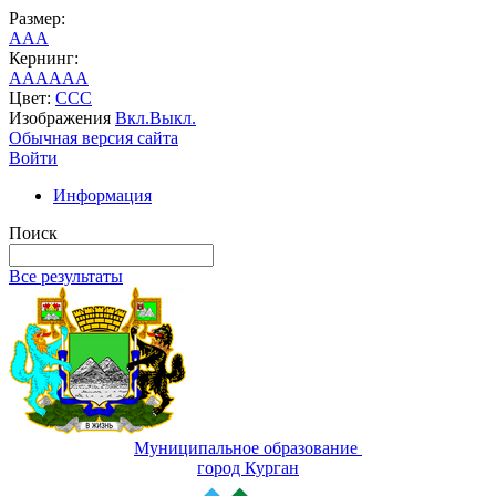
Размер:
A
A
A
Кернинг:
AA
AA
AA
Цвет:
C
C
C
Изображения
Вкл.
Выкл.
Обычная версия сайта
Войти
Информация
Поиск
Все результаты
Муниципальное образование
город Курган