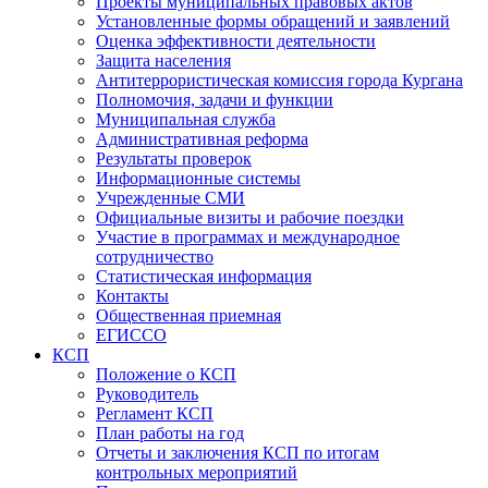
Проекты муниципальных правовых актов
Установленные формы обращений и заявлений
Оценка эффективности деятельности
Защита населения
Антитеррористическая комиссия города Кургана
Полномочия, задачи и функции
Муниципальная служба
Административная реформа
Результаты проверок
Информационные системы
Учрежденные СМИ
Официальные визиты и рабочие поездки
Участие в программах и международное
сотрудничество
Статистическая информация
Контакты
Общественная приемная
ЕГИССО
КСП
Положение о КСП
Руководитель
Регламент КСП
План работы на год
Отчеты и заключения КСП по итогам
контрольных мероприятий