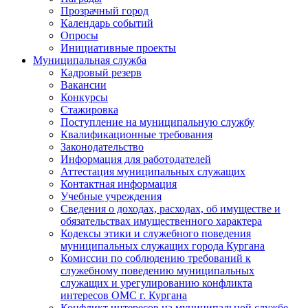
Прозрачный город
Календарь событий
Опросы
Инициативные проекты
Муниципальная служба
Кадровый резерв
Вакансии
Конкурсы
Стажировка
Поступление на муниципальную службу
Квалификационные требования
Законодательство
Информация для работодателей
Аттестация муниципальных служащих
Контактная информация
Учебные учреждения
Сведения о доходах, расходах, об имуществе и
обязательствах имущественного характера
Кодексы этики и служебного поведения
муниципальных служащих города Кургана
Комиссии по соблюдению требований к
служебному поведению муниципальных
служащих и урегулированию конфликта
интересов ОМС г. Кургана
Конфликт интересов на муниципальной службе