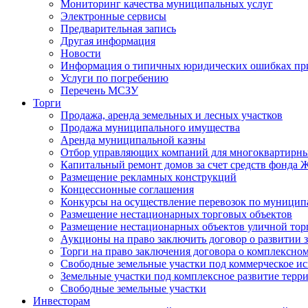
Мониторинг качества муниципальных услуг
Электронные сервисы
Предварительная запись
Другая информация
Новости
Информация о типичных юридических ошибках при
Услуги по погребению
Перечень МСЗУ
Торги
Продажа, аренда земельных и лесных участков
Продажа муниципального имущества
Аренда муниципальной казны
Отбор управляющих компаний для многоквартирн
Капитальный ремонт домов за счет средств фонда
Размещение рекламных конструкций
Концессионные соглашения
Конкурсы на осуществление перевозок по муници
Размещение нестационарных торговых объектов
Размещение нестационарных объектов уличной тор
Аукционы на право заключить договор о развитии 
Торги на право заключения договора о комплексно
Свободные земельные участки под коммерческое и
Земельные участки под комплексное развитие терр
Свободные земельные участки
Инвесторам