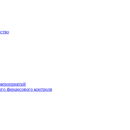
ество
 мероприятий
го финансового контроля