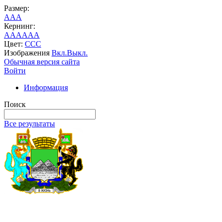
Размер:
A
A
A
Кернинг:
AA
AA
AA
Цвет:
C
C
C
Изображения
Вкл.
Выкл.
Обычная версия сайта
Войти
Информация
Поиск
Все результаты