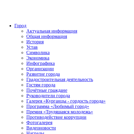
Город
Актуальная информация
Общая информация
История
Устав
Символика
Экономика
Инфографика
Организации
Развитие города
Градостроительная деятельность
Гостям города
Почётные граждане
Руководители города
Галерея «Курганцы - гордость города»
Программа «Любимый город»
Премия «Трудящаяся молодежь»
Противодействие коррупции
Фотогалерея
Видеоновости
Награды