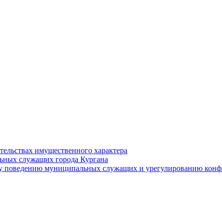
ательствах имущественного характера
ьных служащих города Кургана
у поведению муниципальных служащих и урегулированию конфл