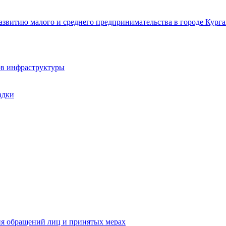
звитию малого и среднего предпринимательства в городе Курга
ов инфраструктуры
адки
ия обращений лиц и принятых мерах