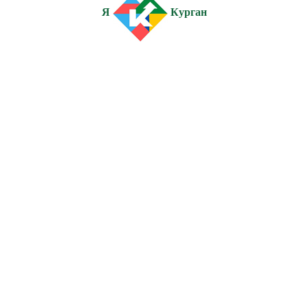
Я
Курган