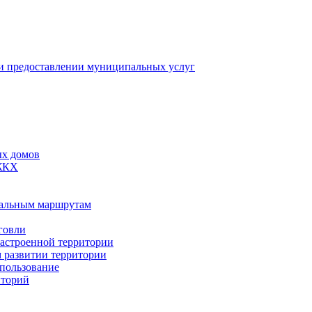
 предоставлении муниципальных услуг
ых домов
 ЖКХ
пальным маршрутам
говли
застроенной территории
м развитии территории
спользование
иторий