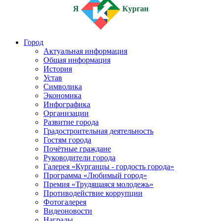
Я
Курган
Город
Актуальная информация
Общая информация
История
Устав
Символика
Экономика
Инфографика
Организации
Развитие города
Градостроительная деятельность
Гостям города
Почётные граждане
Руководители города
Галерея «Курганцы - гордость города»
Программа «Любимый город»
Премия «Трудящаяся молодежь»
Противодействие коррупции
Фотогалерея
Видеоновости
Награды