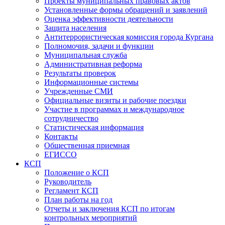
Проекты муниципальных правовых актов
Установленные формы обращений и заявлений
Оценка эффективности деятельности
Защита населения
Антитеррористическая комиссия города Кургана
Полномочия, задачи и функции
Муниципальная служба
Административная реформа
Результаты проверок
Информационные системы
Учрежденные СМИ
Официальные визиты и рабочие поездки
Участие в программах и международное
сотрудничество
Статистическая информация
Контакты
Общественная приемная
ЕГИССО
КСП
Положение о КСП
Руководитель
Регламент КСП
План работы на год
Отчеты и заключения КСП по итогам
контрольных мероприятий