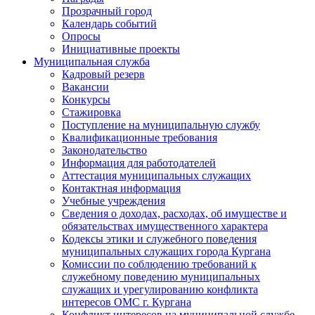
Прозрачный город
Календарь событий
Опросы
Инициативные проекты
Муниципальная служба
Кадровый резерв
Вакансии
Конкурсы
Стажировка
Поступление на муниципальную службу
Квалификационные требования
Законодательство
Информация для работодателей
Аттестация муниципальных служащих
Контактная информация
Учебные учреждения
Сведения о доходах, расходах, об имуществе и
обязательствах имущественного характера
Кодексы этики и служебного поведения
муниципальных служащих города Кургана
Комиссии по соблюдению требований к
служебному поведению муниципальных
служащих и урегулированию конфликта
интересов ОМС г. Кургана
Конфликт интересов на муниципальной службе