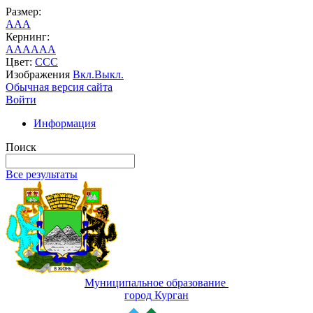
Размер:
A
A
A
Кернинг:
AA
AA
AA
Цвет:
C
C
C
Изображения
Вкл.
Выкл.
Обычная версия сайта
Войти
Информация
Поиск
Все результаты
Муниципальное образование
город Курган