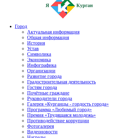
Я
Курган
Город
Актуальная информация
Общая информация
История
Устав
Символика
Экономика
Инфографика
Организации
Развитие города
Градостроительная деятельность
Гостям города
Почётные граждане
Руководители города
Галерея «Курганцы - гордость города»
Программа «Любимый город»
Премия «Трудящаяся молодежь»
Противодействие коррупции
Фотогалерея
Видеоновости
Награды