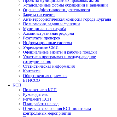
Проекты муниципальных правовых актов
Установленные формы обращений и заявлений
Оценка эффективности деятельности
Защита населения
Антитеррористическая комиссия города Кургана
Полномочия, задачи и функции
Муниципальная служба
Административная реформа
Результаты проверок
Информационные системы
Учрежденные СМИ
Официальные визиты и рабочие поездки
Участие в программах и международное
сотрудничество
Статистическая информация
Контакты
Общественная приемная
ЕГИССО
КСП
Положение о КСП
Руководитель
Регламент КСП
План работы на год
Отчеты и заключения КСП по итогам
контрольных мероприятий