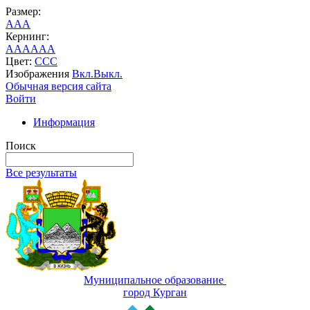
Размер:
A
A
A
Кернинг:
AA
AA
AA
Цвет:
C
C
C
Изображения
Вкл.
Выкл.
Обычная версия сайта
Войти
Информация
Поиск
Все результаты
Муниципальное образование
город Курган