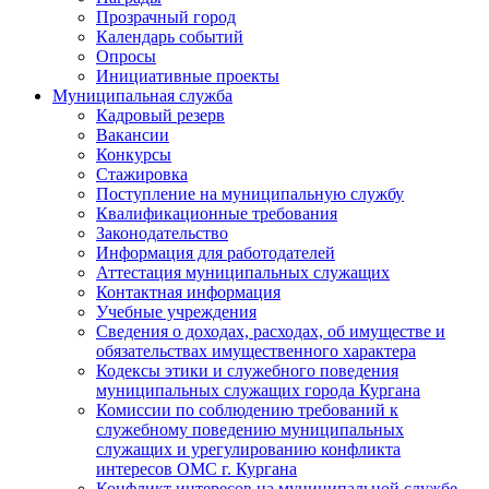
Прозрачный город
Календарь событий
Опросы
Инициативные проекты
Муниципальная служба
Кадровый резерв
Вакансии
Конкурсы
Стажировка
Поступление на муниципальную службу
Квалификационные требования
Законодательство
Информация для работодателей
Аттестация муниципальных служащих
Контактная информация
Учебные учреждения
Сведения о доходах, расходах, об имуществе и
обязательствах имущественного характера
Кодексы этики и служебного поведения
муниципальных служащих города Кургана
Комиссии по соблюдению требований к
служебному поведению муниципальных
служащих и урегулированию конфликта
интересов ОМС г. Кургана
Конфликт интересов на муниципальной службе