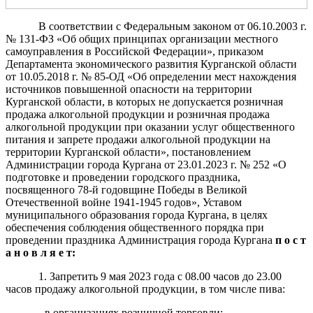
В соответствии с Федеральным законом от 06.10.2003 г.
№ 131-ФЗ «Об общих принципах организации местного
самоуправления в Российской Федерации», приказом
Департамента экономического развития Курганской области
от 10.05.2018 г. № 85-ОД «Об определении мест нахождения
источников повышенной опасности на территории
Курганской области, в которых не допускается розничная
продажа алкогольной продукции и розничная продажа
алкогольной продукции при оказании услуг общественного
питания и запрете продажи алкогольной продукции на
территории Курганской области», постановлением
Администрации города Кургана от 23.01.2023 г. № 252 «О
подготовке и проведении городского праздника,
посвященного 78-й годовщине Победы в Великой
Отечественной войне 1941-1945 годов», Уставом
муниципального образования города Кургана, в целях
обеспечения соблюдения общественного порядка при
проведении праздника Администрация города Кургана
п
о
с
т
а
н
о
в
л
я
е
т:
1. Запретить
9
мая 202
3
года с 08.00 часов до 23.00
часов
продажу алкогольной продукции, в том числе пива
:
- в организациях розничной торговли;