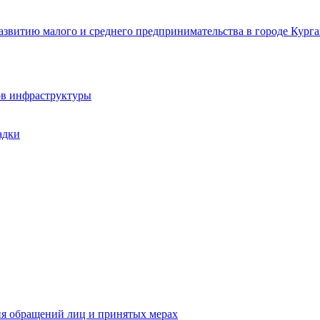
звитию малого и среднего предпринимательства в городе Курга
ов инфраструктуры
адки
ия обращений лиц и принятых мерах