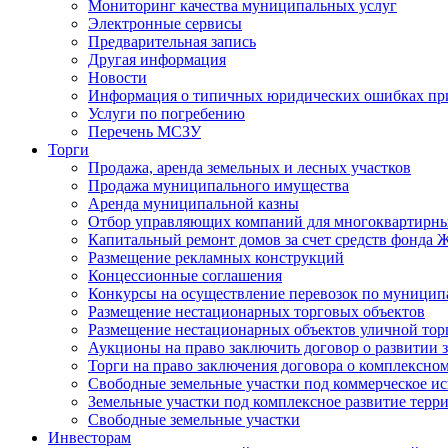
Мониторинг качества муниципальных услуг
Электронные сервисы
Предварительная запись
Другая информация
Новости
Информация о типичных юридических ошибках при
Услуги по погребению
Перечень МСЗУ
Торги
Продажа, аренда земельных и лесных участков
Продажа муниципального имущества
Аренда муниципальной казны
Отбор управляющих компаний для многоквартирн
Капитальный ремонт домов за счет средств фонда
Размещение рекламных конструкций
Концессионные соглашения
Конкурсы на осуществление перевозок по муници
Размещение нестационарных торговых объектов
Размещение нестационарных объектов уличной тор
Аукционы на право заключить договор о развитии 
Торги на право заключения договора о комплексно
Свободные земельные участки под коммерческое и
Земельные участки под комплексное развитие терр
Свободные земельные участки
Инвесторам