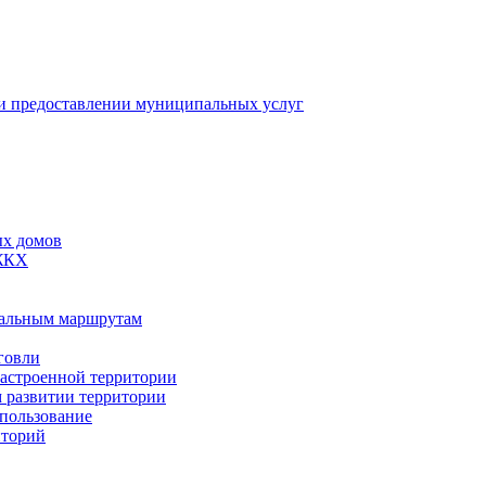
 предоставлении муниципальных услуг
ых домов
 ЖКХ
пальным маршрутам
говли
застроенной территории
м развитии территории
спользование
иторий