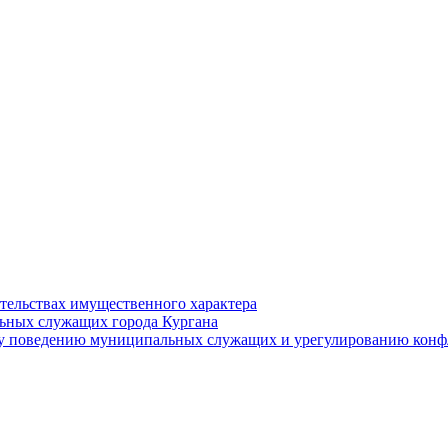
ательствах имущественного характера
ьных служащих города Кургана
у поведению муниципальных служащих и урегулированию конфл