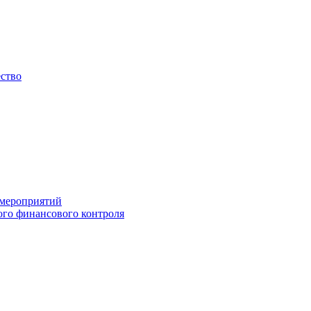
ество
 мероприятий
го финансового контроля