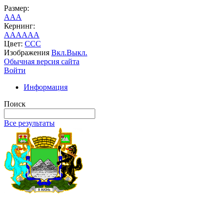
Размер:
A
A
A
Кернинг:
AA
AA
AA
Цвет:
C
C
C
Изображения
Вкл.
Выкл.
Обычная версия сайта
Войти
Информация
Поиск
Все результаты