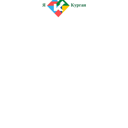
Я
Курган