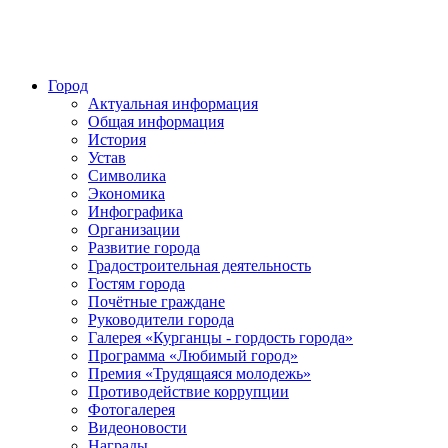
Город
Актуальная информация
Общая информация
История
Устав
Символика
Экономика
Инфографика
Организации
Развитие города
Градостроительная деятельность
Гостям города
Почётные граждане
Руководители города
Галерея «Курганцы - гордость города»
Программа «Любимый город»
Премия «Трудящаяся молодежь»
Противодействие коррупции
Фотогалерея
Видеоновости
Награды