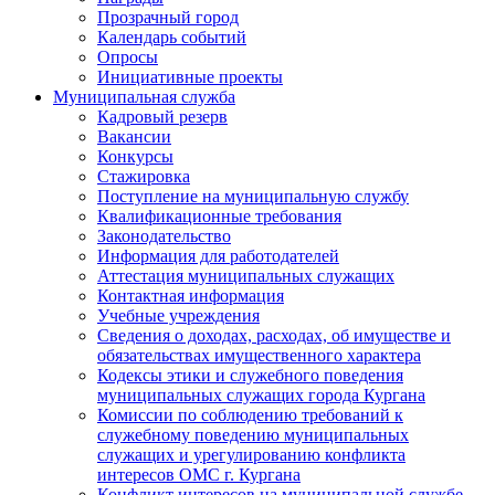
Прозрачный город
Календарь событий
Опросы
Инициативные проекты
Муниципальная служба
Кадровый резерв
Вакансии
Конкурсы
Стажировка
Поступление на муниципальную службу
Квалификационные требования
Законодательство
Информация для работодателей
Аттестация муниципальных служащих
Контактная информация
Учебные учреждения
Сведения о доходах, расходах, об имуществе и
обязательствах имущественного характера
Кодексы этики и служебного поведения
муниципальных служащих города Кургана
Комиссии по соблюдению требований к
служебному поведению муниципальных
служащих и урегулированию конфликта
интересов ОМС г. Кургана
Конфликт интересов на муниципальной службе