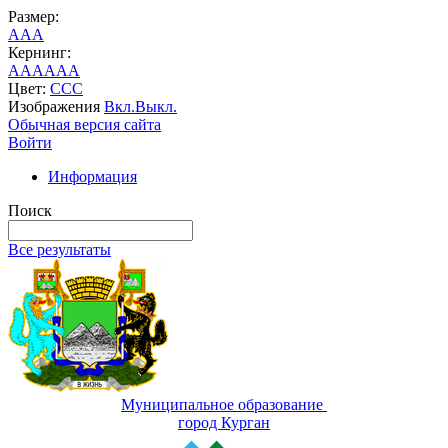
Размер:
A
A
A
Кернинг:
AA
AA
AA
Цвет:
C
C
C
Изображения
Вкл.
Выкл.
Обычная версия сайта
Войти
Информация
Поиск
Все результаты
Муниципальное образование
город Курган