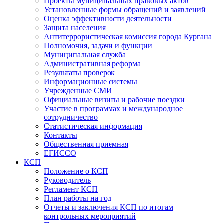
Проекты муниципальных правовых актов
Установленные формы обращений и заявлений
Оценка эффективности деятельности
Защита населения
Антитеррористическая комиссия города Кургана
Полномочия, задачи и функции
Муниципальная служба
Административная реформа
Результаты проверок
Информационные системы
Учрежденные СМИ
Официальные визиты и рабочие поездки
Участие в программах и международное
сотрудничество
Статистическая информация
Контакты
Общественная приемная
ЕГИССО
КСП
Положение о КСП
Руководитель
Регламент КСП
План работы на год
Отчеты и заключения КСП по итогам
контрольных мероприятий