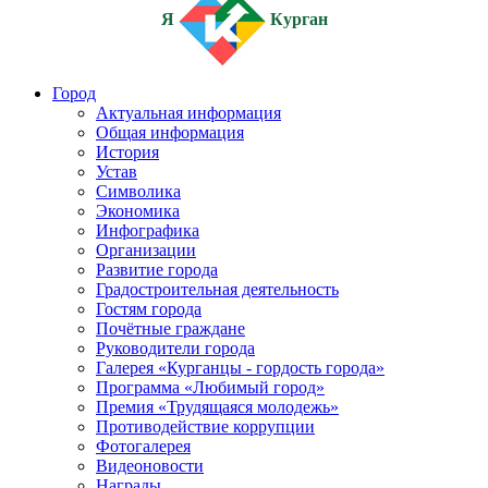
Я
Курган
Город
Актуальная информация
Общая информация
История
Устав
Символика
Экономика
Инфографика
Организации
Развитие города
Градостроительная деятельность
Гостям города
Почётные граждане
Руководители города
Галерея «Курганцы - гордость города»
Программа «Любимый город»
Премия «Трудящаяся молодежь»
Противодействие коррупции
Фотогалерея
Видеоновости
Награды