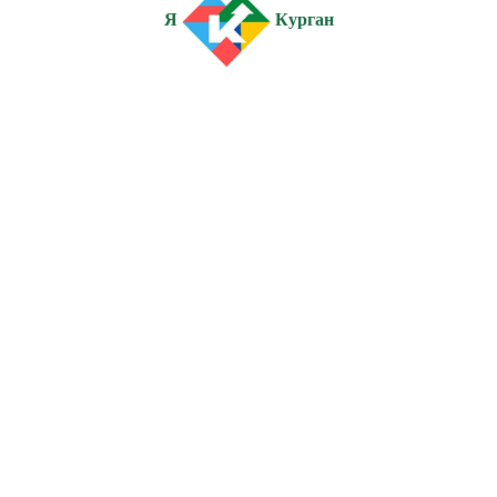
Я
Курган