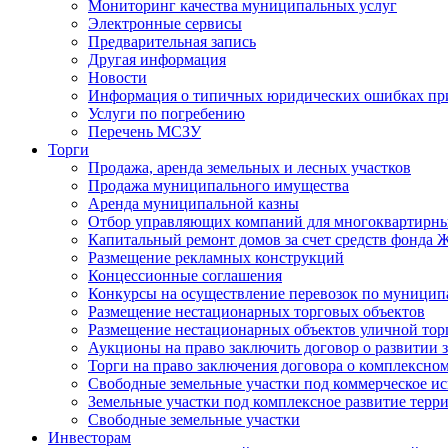
Мониторинг качества муниципальных услуг
Электронные сервисы
Предварительная запись
Другая информация
Новости
Информация о типичных юридических ошибках при
Услуги по погребению
Перечень МСЗУ
Торги
Продажа, аренда земельных и лесных участков
Продажа муниципального имущества
Аренда муниципальной казны
Отбор управляющих компаний для многоквартирн
Капитальный ремонт домов за счет средств фонда
Размещение рекламных конструкций
Концессионные соглашения
Конкурсы на осуществление перевозок по муници
Размещение нестационарных торговых объектов
Размещение нестационарных объектов уличной тор
Аукционы на право заключить договор о развитии 
Торги на право заключения договора о комплексно
Свободные земельные участки под коммерческое и
Земельные участки под комплексное развитие терр
Свободные земельные участки
Инвесторам