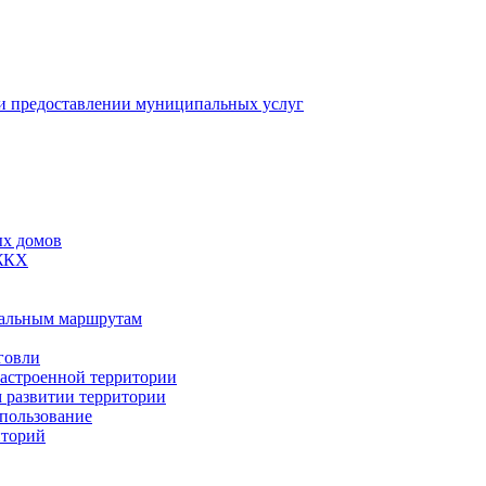
 предоставлении муниципальных услуг
ых домов
 ЖКХ
пальным маршрутам
говли
застроенной территории
м развитии территории
спользование
иторий