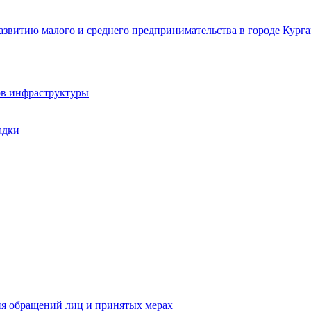
звитию малого и среднего предпринимательства в городе Курга
ов инфраструктуры
адки
ия обращений лиц и принятых мерах