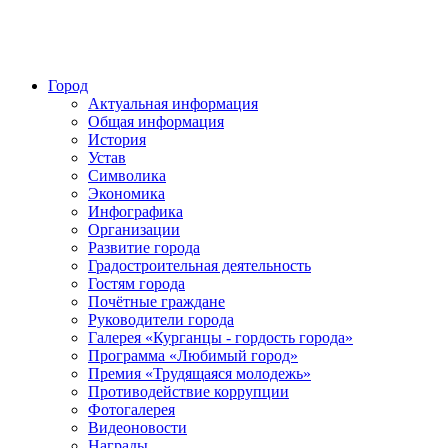
Город
Актуальная информация
Общая информация
История
Устав
Символика
Экономика
Инфографика
Организации
Развитие города
Градостроительная деятельность
Гостям города
Почётные граждане
Руководители города
Галерея «Курганцы - гордость города»
Программа «Любимый город»
Премия «Трудящаяся молодежь»
Противодействие коррупции
Фотогалерея
Видеоновости
Награды