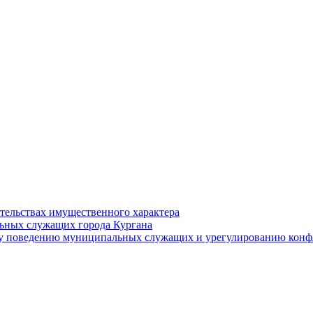
ательствах имущественного характера
ьных служащих города Кургана
у поведению муниципальных служащих и урегулированию конфл