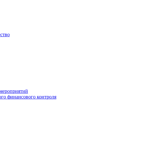
ество
 мероприятий
го финансового контроля