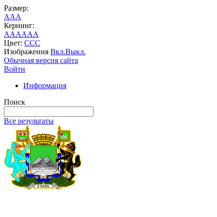
Размер:
A
A
A
Кернинг:
AA
AA
AA
Цвет:
C
C
C
Изображения
Вкл.
Выкл.
Обычная версия сайта
Войти
Информация
Поиск
Все результаты