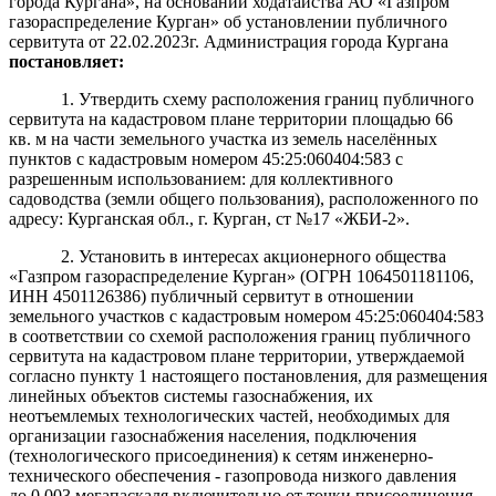
города Кургана», на основании ходатайства АО «Газпром
газораспределение Курган» об установлении публичного
сервитута от 22.02.2023г. Администрация города Кургана
постановляет
:
1. Утвердить схему расположения границ публичного
сервитута на кадастровом плане территории площадью 66
кв. м на части земельного участка из земель населённых
пунктов с кадастровым номером
45:25:060404:583 с
разрешенным использованием:
для
коллективного
садоводства (земли общего пользования)
, расположенного по
адресу: Курганская обл., г. Курган,
ст №17 «ЖБИ-2»
.
2. Установить в интересах акционерного общества
«Газпром газораспределение Курган» (ОГРН 1064501181106,
ИНН 4501126386) публичный сервитут в отношении
земельного участков с кадастровым номером 45:25:060404:583
в соответствии со схемой расположения границ публичного
сервитута на кадастровом плане территории, утверждаемой
согласно пункту 1 настоящего постановления, для размещения
линейных объектов системы газоснабжения, их
неотъемлемых технологических частей, необходимых для
организации газоснабжения населения, подключения
(технологического присоединения) к сетям инженерно-
технического обеспечения - газопровода низкого давления
до 0,003 мегапаскаля включительно от точки присоединения