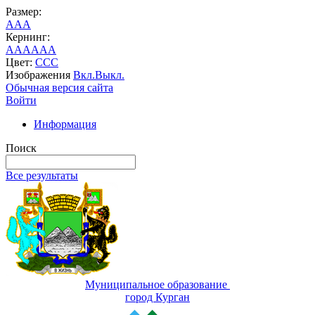
Размер:
A
A
A
Кернинг:
AA
AA
AA
Цвет:
C
C
C
Изображения
Вкл.
Выкл.
Обычная версия сайта
Войти
Информация
Поиск
Все результаты
Муниципальное образование
город Курган