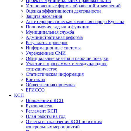
Проекты муниципальных правовых актов
Установленные формы обращений и заявлений
Оценка эффективности деятельности
Защита населения
Антитеррористическая комиссия города Кургана
Полномочия, задачи и функции
Муниципальная служба
Административная реформа
Результаты проверок
Информационные системы
Учрежденные СМИ
Официальные визиты и рабочие поездки
Участие в программах и международное
сотрудничество
Статистическая информация
Контакты
Общественная приемная
ЕГИССО
КСП
Положение о КСП
Руководитель
Регламент КСП
План работы на год
Отчеты и заключения КСП по итогам
контрольных мероприятий