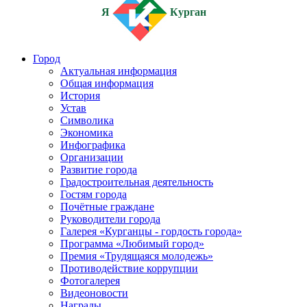
Я
Курган
Город
Актуальная информация
Общая информация
История
Устав
Символика
Экономика
Инфографика
Организации
Развитие города
Градостроительная деятельность
Гостям города
Почётные граждане
Руководители города
Галерея «Курганцы - гордость города»
Программа «Любимый город»
Премия «Трудящаяся молодежь»
Противодействие коррупции
Фотогалерея
Видеоновости
Награды