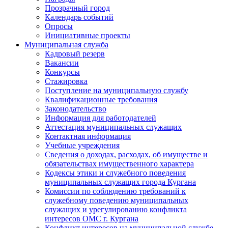
Прозрачный город
Календарь событий
Опросы
Инициативные проекты
Муниципальная служба
Кадровый резерв
Вакансии
Конкурсы
Стажировка
Поступление на муниципальную службу
Квалификационные требования
Законодательство
Информация для работодателей
Аттестация муниципальных служащих
Контактная информация
Учебные учреждения
Сведения о доходах, расходах, об имуществе и
обязательствах имущественного характера
Кодексы этики и служебного поведения
муниципальных служащих города Кургана
Комиссии по соблюдению требований к
служебному поведению муниципальных
служащих и урегулированию конфликта
интересов ОМС г. Кургана
Конфликт интересов на муниципальной службе