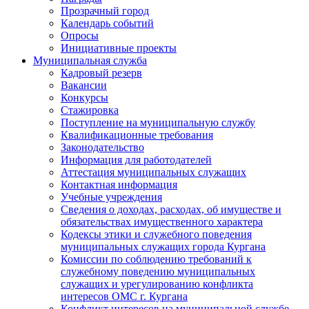
Прозрачный город
Календарь событий
Опросы
Инициативные проекты
Муниципальная служба
Кадровый резерв
Вакансии
Конкурсы
Стажировка
Поступление на муниципальную службу
Квалификационные требования
Законодательство
Информация для работодателей
Аттестация муниципальных служащих
Контактная информация
Учебные учреждения
Сведения о доходах, расходах, об имуществе и
обязательствах имущественного характера
Кодексы этики и служебного поведения
муниципальных служащих города Кургана
Комиссии по соблюдению требований к
служебному поведению муниципальных
служащих и урегулированию конфликта
интересов ОМС г. Кургана
Конфликт интересов на муниципальной службе