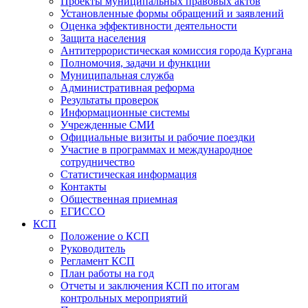
Проекты муниципальных правовых актов
Установленные формы обращений и заявлений
Оценка эффективности деятельности
Защита населения
Антитеррористическая комиссия города Кургана
Полномочия, задачи и функции
Муниципальная служба
Административная реформа
Результаты проверок
Информационные системы
Учрежденные СМИ
Официальные визиты и рабочие поездки
Участие в программах и международное
сотрудничество
Статистическая информация
Контакты
Общественная приемная
ЕГИССО
КСП
Положение о КСП
Руководитель
Регламент КСП
План работы на год
Отчеты и заключения КСП по итогам
контрольных мероприятий