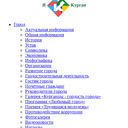
Я
Курган
Город
Актуальная информация
Общая информация
История
Устав
Символика
Экономика
Инфографика
Организации
Развитие города
Градостроительная деятельность
Гостям города
Почётные граждане
Руководители города
Галерея «Курганцы - гордость города»
Программа «Любимый город»
Премия «Трудящаяся молодежь»
Противодействие коррупции
Фотогалерея
Видеоновости
Награды