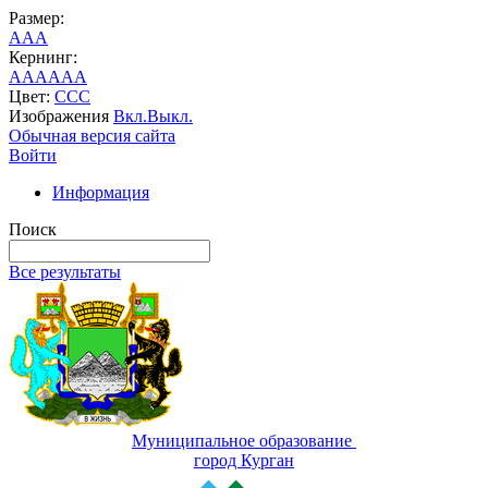
Размер:
A
A
A
Кернинг:
AA
AA
AA
Цвет:
C
C
C
Изображения
Вкл.
Выкл.
Обычная версия сайта
Войти
Информация
Поиск
Все результаты
Муниципальное образование
город Курган