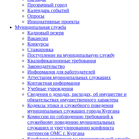
Прозрачный город
Календарь событий
Опросы
Инициативные проекты
Муниципальная служба
Кадровый резерв
Вакансии
Конкурсы
Стажировка
Поступление на муниципальную службу
Квалификационные требования
Законодательство
Информация для работодателей
Аттестация муниципальных служащих
Контактная информация
Учебные учреждения
Сведения о доходах, расходах, об имуществе и
обязательствах имущественного характера
Кодексы этики и служебного поведения
муниципальных служащих города Кургана
Комиссии по соблюдению требований к
служебному поведению муниципальных
служащих и урегулированию конфликта
интересов ОМС г. Кургана
Конфликт интересов на муниципальной службе