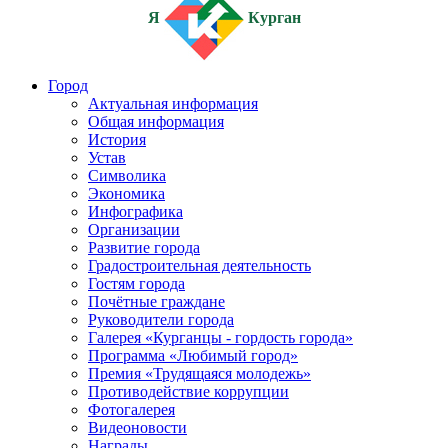
Я
Курган
Город
Актуальная информация
Общая информация
История
Устав
Символика
Экономика
Инфографика
Организации
Развитие города
Градостроительная деятельность
Гостям города
Почётные граждане
Руководители города
Галерея «Курганцы - гордость города»
Программа «Любимый город»
Премия «Трудящаяся молодежь»
Противодействие коррупции
Фотогалерея
Видеоновости
Награды