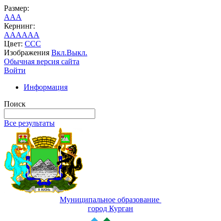
Размер:
A
A
A
Кернинг:
AA
AA
AA
Цвет:
C
C
C
Изображения
Вкл.
Выкл.
Обычная версия сайта
Войти
Информация
Поиск
Все результаты
Муниципальное образование
город Курган