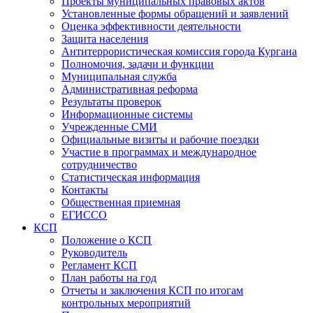
Проекты муниципальных правовых актов
Установленные формы обращений и заявлений
Оценка эффективности деятельности
Защита населения
Антитеррористическая комиссия города Кургана
Полномочия, задачи и функции
Муниципальная служба
Административная реформа
Результаты проверок
Информационные системы
Учрежденные СМИ
Официальные визиты и рабочие поездки
Участие в программах и международное
сотрудничество
Статистическая информация
Контакты
Общественная приемная
ЕГИССО
КСП
Положение о КСП
Руководитель
Регламент КСП
План работы на год
Отчеты и заключения КСП по итогам
контрольных мероприятий