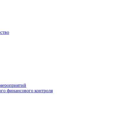
ество
 мероприятий
го финансового контроля