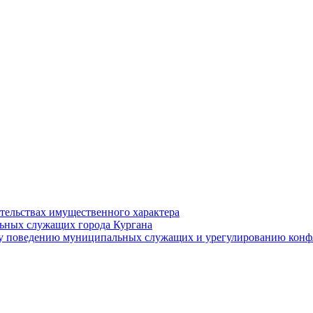
ательствах имущественного характера
ьных служащих города Кургана
у поведению муниципальных служащих и урегулированию конфл