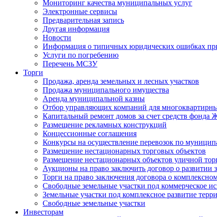
Мониторинг качества муниципальных услуг
Электронные сервисы
Предварительная запись
Другая информация
Новости
Информация о типичных юридических ошибках при
Услуги по погребению
Перечень МСЗУ
Торги
Продажа, аренда земельных и лесных участков
Продажа муниципального имущества
Аренда муниципальной казны
Отбор управляющих компаний для многоквартирн
Капитальный ремонт домов за счет средств фонда
Размещение рекламных конструкций
Концессионные соглашения
Конкурсы на осуществление перевозок по муници
Размещение нестационарных торговых объектов
Размещение нестационарных объектов уличной тор
Аукционы на право заключить договор о развитии 
Торги на право заключения договора о комплексно
Свободные земельные участки под коммерческое и
Земельные участки под комплексное развитие терр
Свободные земельные участки
Инвесторам