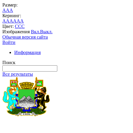
Размер:
A
A
A
Кернинг:
AA
AA
AA
Цвет:
C
C
C
Изображения
Вкл.
Выкл.
Обычная версия сайта
Войти
Информация
Поиск
Все результаты