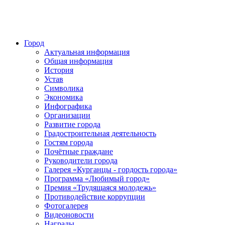
Город
Актуальная информация
Общая информация
История
Устав
Символика
Экономика
Инфографика
Организации
Развитие города
Градостроительная деятельность
Гостям города
Почётные граждане
Руководители города
Галерея «Курганцы - гордость города»
Программа «Любимый город»
Премия «Трудящаяся молодежь»
Противодействие коррупции
Фотогалерея
Видеоновости
Награды