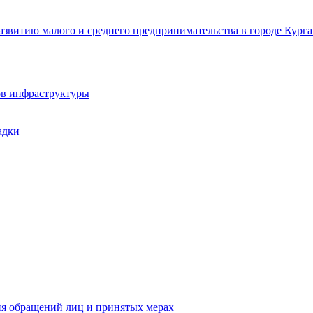
звитию малого и среднего предпринимательства в городе Курга
ов инфраструктуры
адки
ия обращений лиц и принятых мерах