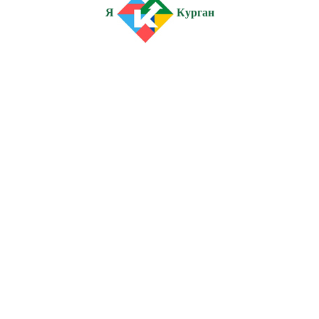
Я
Курган