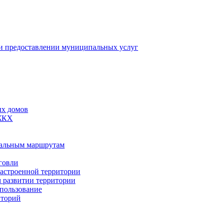
 предоставлении муниципальных услуг
ых домов
 ЖКХ
пальным маршрутам
говли
застроенной территории
м развитии территории
спользование
иторий