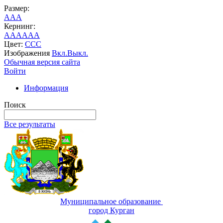
Размер:
A
A
A
Кернинг:
AA
AA
AA
Цвет:
C
C
C
Изображения
Вкл.
Выкл.
Обычная версия сайта
Войти
Информация
Поиск
Все результаты
Муниципальное образование
город Курган