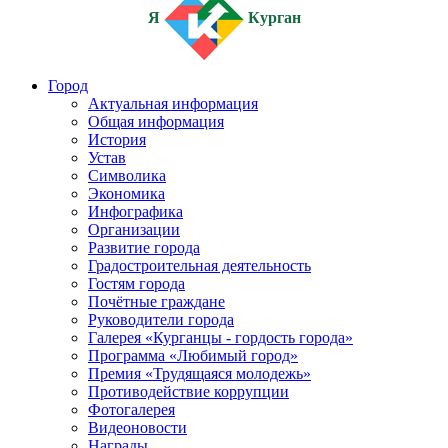
Я
Курган
Город
Актуальная информация
Общая информация
История
Устав
Символика
Экономика
Инфографика
Организации
Развитие города
Градостроительная деятельность
Гостям города
Почётные граждане
Руководители города
Галерея «Курганцы - гордость города»
Программа «Любимый город»
Премия «Трудящаяся молодежь»
Противодействие коррупции
Фотогалерея
Видеоновости
Награды