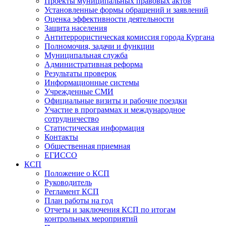
Проекты муниципальных правовых актов
Установленные формы обращений и заявлений
Оценка эффективности деятельности
Защита населения
Антитеррористическая комиссия города Кургана
Полномочия, задачи и функции
Муниципальная служба
Административная реформа
Результаты проверок
Информационные системы
Учрежденные СМИ
Официальные визиты и рабочие поездки
Участие в программах и международное
сотрудничество
Статистическая информация
Контакты
Общественная приемная
ЕГИССО
КСП
Положение о КСП
Руководитель
Регламент КСП
План работы на год
Отчеты и заключения КСП по итогам
контрольных мероприятий