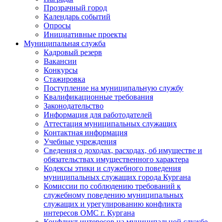
Прозрачный город
Календарь событий
Опросы
Инициативные проекты
Муниципальная служба
Кадровый резерв
Вакансии
Конкурсы
Стажировка
Поступление на муниципальную службу
Квалификационные требования
Законодательство
Информация для работодателей
Аттестация муниципальных служащих
Контактная информация
Учебные учреждения
Сведения о доходах, расходах, об имуществе и
обязательствах имущественного характера
Кодексы этики и служебного поведения
муниципальных служащих города Кургана
Комиссии по соблюдению требований к
служебному поведению муниципальных
служащих и урегулированию конфликта
интересов ОМС г. Кургана
Конфликт интересов на муниципальной службе