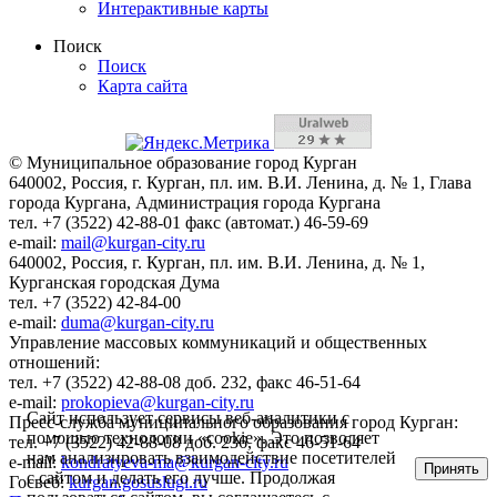
Интерактивные карты
Поиск
Поиск
Карта сайта
© Муниципальное образование город Курган
640002, Россия, г. Курган, пл. им. В.И. Ленина, д. № 1, Глава
города Кургана, Администрация города Кургана
тел. +7 (3522) 42-88-01 факс (автомат.) 46-59-69
e-mail:
mail@kurgan-city.ru
640002, Россия, г. Курган, пл. им. В.И. Ленина, д. № 1,
Курганская городская Дума
тел. +7 (3522) 42-84-00
e-mail:
duma@kurgan-city.ru
Управление массовых коммуникаций и общественных
отношений:
тел. +7 (3522) 42-88-08 доб. 232, факс 46-51-64
e-mail:
prokopieva@kurgan-city.ru
Сайт использует сервисы веб-аналитики с
Пресс-служба муниципального образования город Курган:
помощью технологии «cookie». Это позволяет
тел. +7 (3522) 42-88-08 доб. 236, факс 46-51-64
нам анализировать взаимодействие посетителей
e-mail:
kondratyeva-ma@kurgan-city.ru
Принять
с сайтом и делать его лучше. Продолжая
Госвеб:
kurgan.gosuslugi.ru