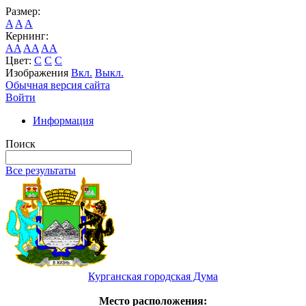
Размер:
A
A
A
Кернинг:
AA
AA
AA
Цвет:
C
C
C
Изображения
Вкл.
Выкл.
Обычная версия сайта
Войти
Информация
Поиск
Все результаты
Курганская городская Дума
Место расположения: