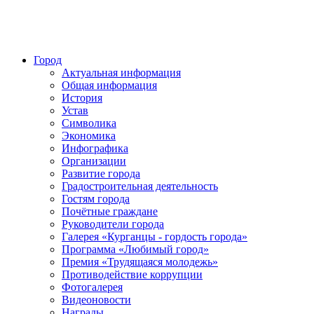
Город
Актуальная информация
Общая информация
История
Устав
Символика
Экономика
Инфографика
Организации
Развитие города
Градостроительная деятельность
Гостям города
Почётные граждане
Руководители города
Галерея «Курганцы - гордость города»
Программа «Любимый город»
Премия «Трудящаяся молодежь»
Противодействие коррупции
Фотогалерея
Видеоновости
Награды