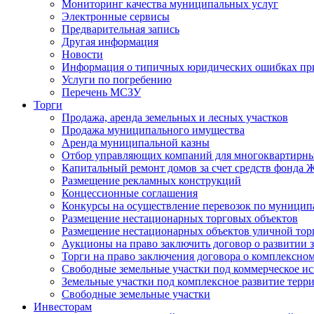
Мониторинг качества муниципальных услуг
Электронные сервисы
Предварительная запись
Другая информация
Новости
Информация о типичных юридических ошибках при
Услуги по погребению
Перечень МСЗУ
Торги
Продажа, аренда земельных и лесных участков
Продажа муниципального имущества
Аренда муниципальной казны
Отбор управляющих компаний для многоквартирн
Капитальный ремонт домов за счет средств фонда
Размещение рекламных конструкций
Концессионные соглашения
Конкурсы на осуществление перевозок по муници
Размещение нестационарных торговых объектов
Размещение нестационарных объектов уличной тор
Аукционы на право заключить договор о развитии 
Торги на право заключения договора о комплексно
Свободные земельные участки под коммерческое и
Земельные участки под комплексное развитие терр
Свободные земельные участки
Инвесторам