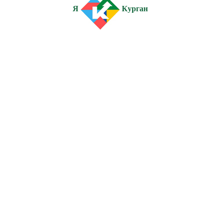
Я
Курган