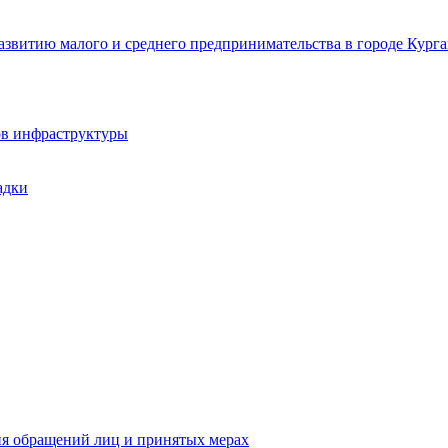
звитию малого и среднего предпринимательства в городе Курга
ов инфраструктуры
адки
ия обращений лиц и принятых мерах