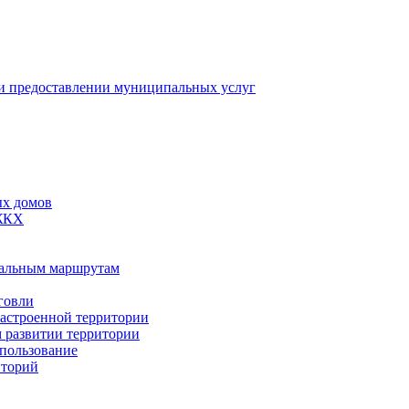
 предоставлении муниципальных услуг
ых домов
 ЖКХ
пальным маршрутам
говли
застроенной территории
м развитии территории
спользование
иторий