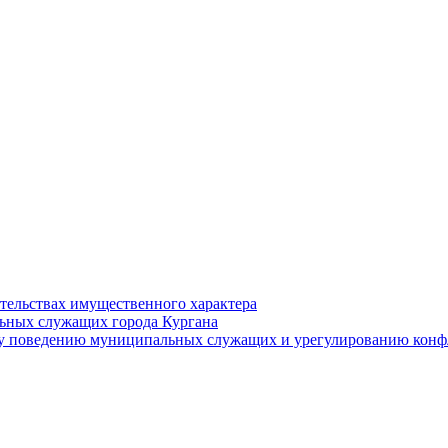
ательствах имущественного характера
ьных служащих города Кургана
у поведению муниципальных служащих и урегулированию конфл