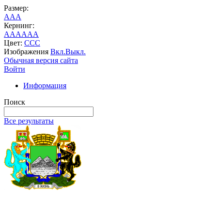
Размер:
A
A
A
Кернинг:
AA
AA
AA
Цвет:
C
C
C
Изображения
Вкл.
Выкл.
Обычная версия сайта
Войти
Информация
Поиск
Все результаты