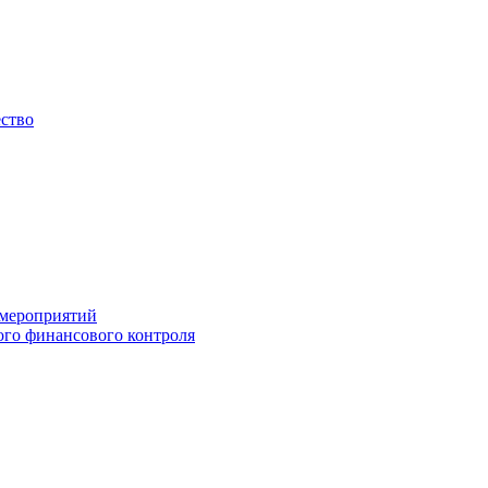
ество
 мероприятий
го финансового контроля