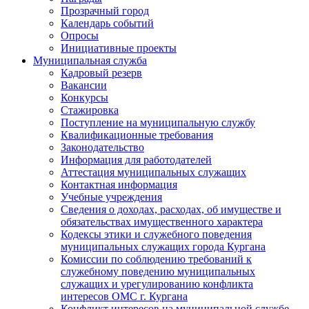
Прозрачный город
Календарь событий
Опросы
Инициативные проекты
Муниципальная служба
Кадровый резерв
Вакансии
Конкурсы
Стажировка
Поступление на муниципальную службу
Квалификационные требования
Законодательство
Информация для работодателей
Аттестация муниципальных служащих
Контактная информация
Учебные учреждения
Сведения о доходах, расходах, об имуществе и
обязательствах имущественного характера
Кодексы этики и служебного поведения
муниципальных служащих города Кургана
Комиссии по соблюдению требований к
служебному поведению муниципальных
служащих и урегулированию конфликта
интересов ОМС г. Кургана
Конфликт интересов на муниципальной службе