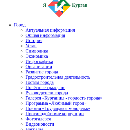
Я
Курган
Город
Актуальная информация
Общая информация
История
Устав
Символика
Экономика
Инфографика
Организации
Развитие города
Градостроительная деятельность
Гостям города
Почётные граждане
Руководители города
Галерея «Курганцы - гордость города»
Программа «Любимый город»
Премия «Трудящаяся молодежь»
Противодействие коррупции
Фотогалерея
Видеоновости
Награды