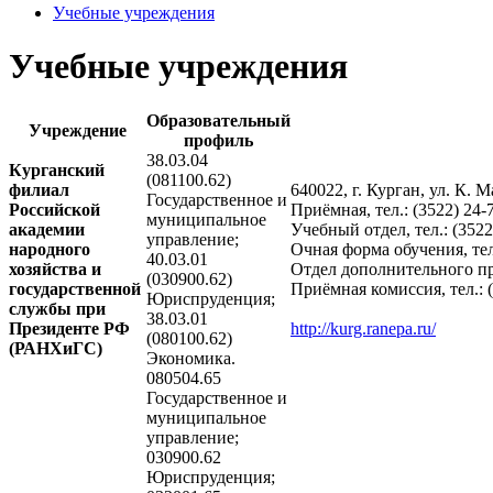
Учебные учреждения
Учебные учреждения
Образовательный
Учреждение
профиль
38.03.04
Курганский
(081100.62)
филиал
640022, г. Курган, ул. К. М
Государственное и
Российской
Приёмная, тел.: (3522) 24-
муниципальное
академии
Учебный отдел, тел.: (3522
управление;
народного
Очная форма обучения, тел.
40.03.01
хозяйства и
Отдел дополнительного про
(030900.62)
государственной
Приёмная комиссия, тел.: (
Юриспруденция;
службы при
38.03.01
Президенте РФ
http://kurg.ranepa.ru/
(080100.62)
(РАНХиГС)
Экономика.
080504.65
Государственное и
муниципальное
управление;
030900.62
Юриспруденция;