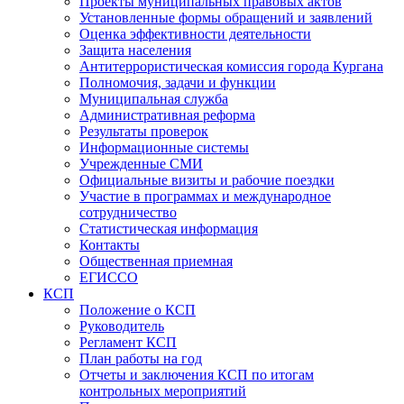
Проекты муниципальных правовых актов
Установленные формы обращений и заявлений
Оценка эффективности деятельности
Защита населения
Антитеррористическая комиссия города Кургана
Полномочия, задачи и функции
Муниципальная служба
Административная реформа
Результаты проверок
Информационные системы
Учрежденные СМИ
Официальные визиты и рабочие поездки
Участие в программах и международное
сотрудничество
Статистическая информация
Контакты
Общественная приемная
ЕГИССО
КСП
Положение о КСП
Руководитель
Регламент КСП
План работы на год
Отчеты и заключения КСП по итогам
контрольных мероприятий