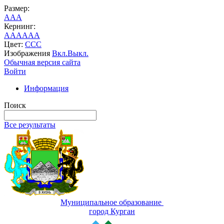
Размер:
A
A
A
Кернинг:
AA
AA
AA
Цвет:
C
C
C
Изображения
Вкл.
Выкл.
Обычная версия сайта
Войти
Информация
Поиск
Все результаты
Муниципальное образование
город Курган