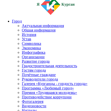
Я
Курган
Город
Актуальная информация
Общая информация
История
Устав
Символика
Экономика
Инфографика
Организации
Развитие города
Градостроительная деятельность
Гостям города
Почётные граждане
Руководители города
Галерея «Курганцы - гордость города»
Программа «Любимый город»
Премия «Трудящаяся молодежь»
Противодействие коррупции
Фотогалерея
Видеоновости
Награды