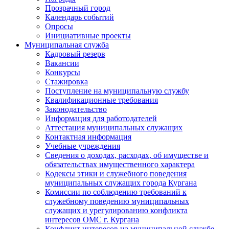
Прозрачный город
Календарь событий
Опросы
Инициативные проекты
Муниципальная служба
Кадровый резерв
Вакансии
Конкурсы
Стажировка
Поступление на муниципальную службу
Квалификационные требования
Законодательство
Информация для работодателей
Аттестация муниципальных служащих
Контактная информация
Учебные учреждения
Сведения о доходах, расходах, об имуществе и
обязательствах имущественного характера
Кодексы этики и служебного поведения
муниципальных служащих города Кургана
Комиссии по соблюдению требований к
служебному поведению муниципальных
служащих и урегулированию конфликта
интересов ОМС г. Кургана
Конфликт интересов на муниципальной службе