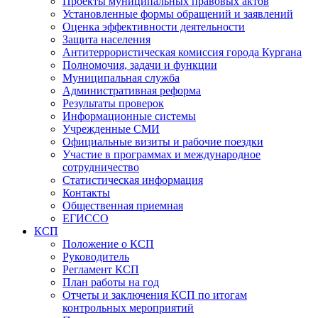
Проекты муниципальных правовых актов
Установленные формы обращений и заявлений
Оценка эффективности деятельности
Защита населения
Антитеррористическая комиссия города Кургана
Полномочия, задачи и функции
Муниципальная служба
Административная реформа
Результаты проверок
Информационные системы
Учрежденные СМИ
Официальные визиты и рабочие поездки
Участие в программах и международное
сотрудничество
Статистическая информация
Контакты
Общественная приемная
ЕГИССО
КСП
Положение о КСП
Руководитель
Регламент КСП
План работы на год
Отчеты и заключения КСП по итогам
контрольных мероприятий