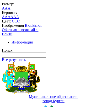
Размер:
A
A
A
Кернинг:
AA
AA
AA
Цвет:
C
C
C
Изображения
Вкл.
Выкл.
Обычная версия сайта
Войти
Информация
Поиск
Все результаты
Муниципальное образование
город Курган