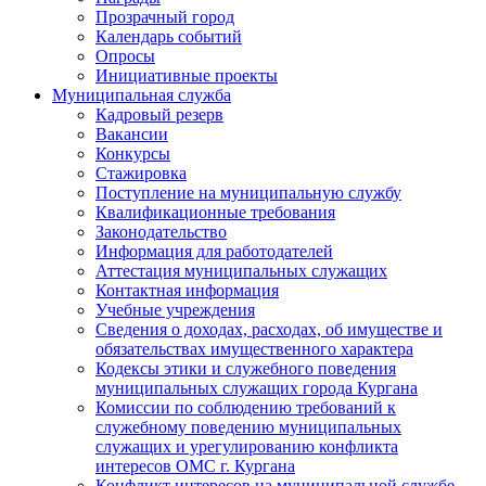
Прозрачный город
Календарь событий
Опросы
Инициативные проекты
Муниципальная служба
Кадровый резерв
Вакансии
Конкурсы
Стажировка
Поступление на муниципальную службу
Квалификационные требования
Законодательство
Информация для работодателей
Аттестация муниципальных служащих
Контактная информация
Учебные учреждения
Сведения о доходах, расходах, об имуществе и
обязательствах имущественного характера
Кодексы этики и служебного поведения
муниципальных служащих города Кургана
Комиссии по соблюдению требований к
служебному поведению муниципальных
служащих и урегулированию конфликта
интересов ОМС г. Кургана
Конфликт интересов на муниципальной службе