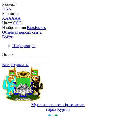
Размер:
A
A
A
Кернинг:
AA
AA
AA
Цвет:
C
C
C
Изображения
Вкл.
Выкл.
Обычная версия сайта
Войти
Информация
Поиск
Все результаты
Муниципальное образование
город Курган