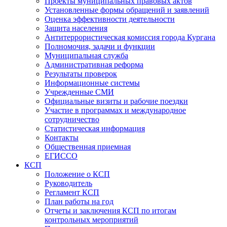
Проекты муниципальных правовых актов
Установленные формы обращений и заявлений
Оценка эффективности деятельности
Защита населения
Антитеррористическая комиссия города Кургана
Полномочия, задачи и функции
Муниципальная служба
Административная реформа
Результаты проверок
Информационные системы
Учрежденные СМИ
Официальные визиты и рабочие поездки
Участие в программах и международное
сотрудничество
Статистическая информация
Контакты
Общественная приемная
ЕГИССО
КСП
Положение о КСП
Руководитель
Регламент КСП
План работы на год
Отчеты и заключения КСП по итогам
контрольных мероприятий