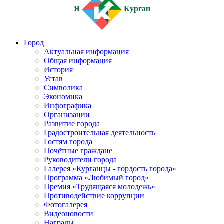
Я
Курган
Город
Актуальная информация
Общая информация
История
Устав
Символика
Экономика
Инфографика
Организации
Развитие города
Градостроительная деятельность
Гостям города
Почётные граждане
Руководители города
Галерея «Курганцы - гордость города»
Программа «Любимый город»
Премия «Трудящаяся молодежь»
Противодействие коррупции
Фотогалерея
Видеоновости
Награды