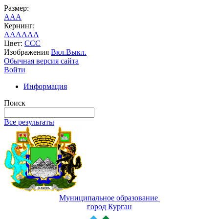
Размер:
A
A
A
Кернинг:
AA
AA
AA
Цвет:
C
C
C
Изображения
Вкл.
Выкл.
Обычная версия сайта
Войти
Информация
Поиск
Все результаты
Муниципальное образование
город Курган