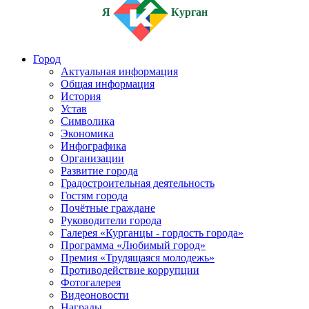
Я
Курган
Город
Актуальная информация
Общая информация
История
Устав
Символика
Экономика
Инфографика
Организации
Развитие города
Градостроительная деятельность
Гостям города
Почётные граждане
Руководители города
Галерея «Курганцы - гордость города»
Программа «Любимый город»
Премия «Трудящаяся молодежь»
Противодействие коррупции
Фотогалерея
Видеоновости
Награды