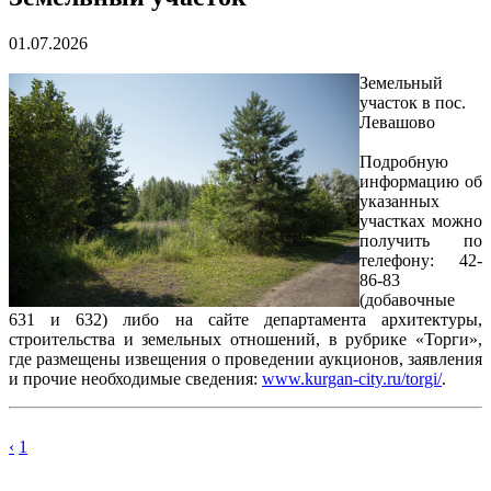
01.07.2026
Земельный
участок в пос.
Левашово
Подробную
информацию об
указанных
участках можно
получить по
телефону: 42-
86-83
(добавочные
631 и 632) либо на сайте департамента архитектуры,
строительства и земельных отношений, в рубрике «Торги»,
где размещены извещения о проведении аукционов, заявления
и прочие необходимые сведения:
www.kurgan-city.ru/torgi/
.
‹
1