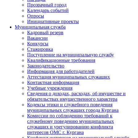
Прозрачный город
Календарь событий
Опросы
Инициативные проекты
Муниципальная служба
Кадровый резерв
Вакансии
Конкурсы
Стажировка
Поступление на муниципальную службу
Квалификационные требования
Законодательство
Информация для работодателей
Аттестация муниципальных служащих
Контактная информация
Учебные учреждения
Сведения о доходах, расходах, об имуществе и
обязательствах имущественного характера
Кодексы этики и служебного поведения
муниципальных служащих города Кургана
Комиссии по соблюдению требований к
служебному поведению муниципальных
служащих и урегулированию конфликта
интересов ОМС г. Кургана
Конфликт интересов на муниципальной службе