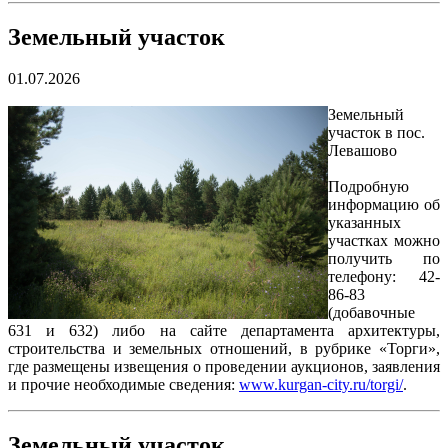
Земельный участок
01.07.2026
Земельный
участок в пос.
Левашово
Подробную
информацию об
указанных
участках можно
получить по
телефону: 42-
86-83
(добавочные
631 и 632) либо на сайте департамента архитектуры,
строительства и земельных отношений, в рубрике «Торги»,
где размещены извещения о проведении аукционов, заявления
и прочие необходимые сведения:
www.kurgan-city.ru/torgi/
.
Земельный участок