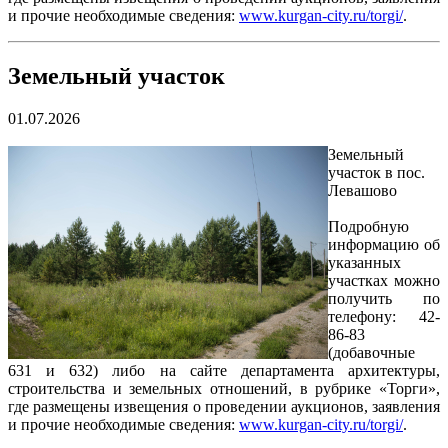
и прочие необходимые сведения:
www.kurgan-city.ru/torgi/
.
Земельный участок
01.07.2026
Земельный
участок в пос.
Левашово
Подробную
информацию об
указанных
участках можно
получить по
телефону: 42-
86-83
(добавочные
631 и 632) либо на сайте департамента архитектуры,
строительства и земельных отношений, в рубрике «Торги»,
где размещены извещения о проведении аукционов, заявления
и прочие необходимые сведения:
www.kurgan-city.ru/torgi/
.