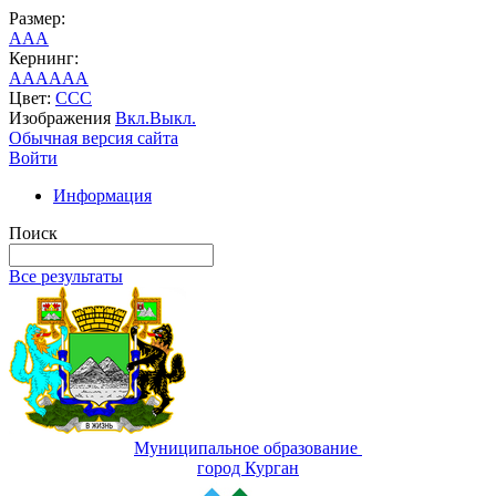
Размер:
A
A
A
Кернинг:
AA
AA
AA
Цвет:
C
C
C
Изображения
Вкл.
Выкл.
Обычная версия сайта
Войти
Информация
Поиск
Все результаты
Муниципальное образование
город Курган