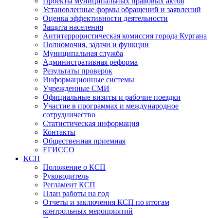
Проекты муниципальных правовых актов
Установленные формы обращений и заявлений
Оценка эффективности деятельности
Защита населения
Антитеррористическая комиссия города Кургана
Полномочия, задачи и функции
Муниципальная служба
Административная реформа
Результаты проверок
Информационные системы
Учрежденные СМИ
Официальные визиты и рабочие поездки
Участие в программах и международное
сотрудничество
Статистическая информация
Контакты
Общественная приемная
ЕГИССО
КСП
Положение о КСП
Руководитель
Регламент КСП
План работы на год
Отчеты и заключения КСП по итогам
контрольных мероприятий