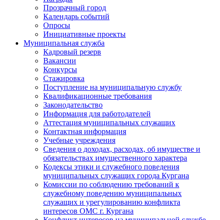
Прозрачный город
Календарь событий
Опросы
Инициативные проекты
Муниципальная служба
Кадровый резерв
Вакансии
Конкурсы
Стажировка
Поступление на муниципальную службу
Квалификационные требования
Законодательство
Информация для работодателей
Аттестация муниципальных служащих
Контактная информация
Учебные учреждения
Сведения о доходах, расходах, об имуществе и
обязательствах имущественного характера
Кодексы этики и служебного поведения
муниципальных служащих города Кургана
Комиссии по соблюдению требований к
служебному поведению муниципальных
служащих и урегулированию конфликта
интересов ОМС г. Кургана
Конфликт интересов на муниципальной службе