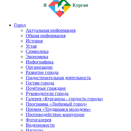
Я
Курган
Город
Актуальная информация
Общая информация
История
Устав
Символика
Экономика
Инфографика
Организации
Развитие города
Градостроительная деятельность
Гостям города
Почётные граждане
Руководители города
Галерея «Курганцы - гордость города»
Программа «Любимый город»
Премия «Трудящаяся молодежь»
Противодействие коррупции
Фотогалерея
Видеоновости
Награды