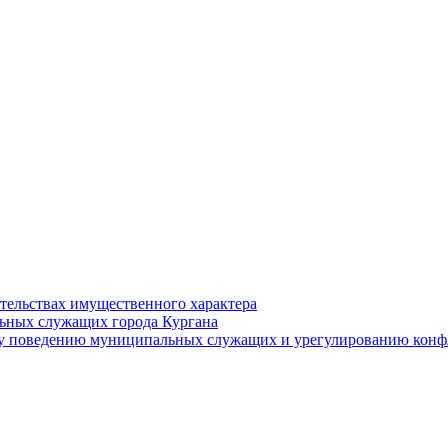
ательствах имущественного характера
ьных служащих города Кургана
у поведению муниципальных служащих и урегулированию конфл