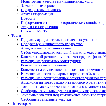
Мониторинг качества муниципальных услуг
Электронные сервисы
Предварительная запись
Другая информация
Новости
Информация о типичных юридических ошибках при
Услуги по погребению
Перечень МСЗУ
Торги
Продажа, аренда земельных и лесных участков
Продажа муниципального имущества
Аренда муниципальной казны
Отбор управляющих компаний для многоквартирн
Капитальный ремонт домов за счет средств фонда
Размещение рекламных конструкций
Концессионные соглашения
Конкурсы на осуществление перевозок по муници
Размещение нестационарных торговых объектов
Размещение нестационарных объектов уличной тор
Аукционы на право заключить договор о развитии 
Торги на право заключения договора о комплексно
Свободные земельные участки под коммерческое и
Земельные участки под комплексное развитие терр
Свободные земельные участки
Инвесторам