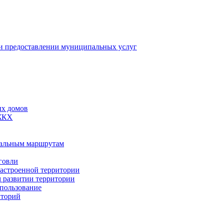
 предоставлении муниципальных услуг
ых домов
 ЖКХ
пальным маршрутам
говли
застроенной территории
м развитии территории
спользование
иторий