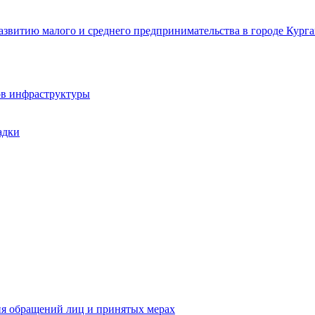
звитию малого и среднего предпринимательства в городе Курга
ов инфраструктуры
адки
ия обращений лиц и принятых мерах