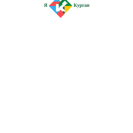
Я
Курган