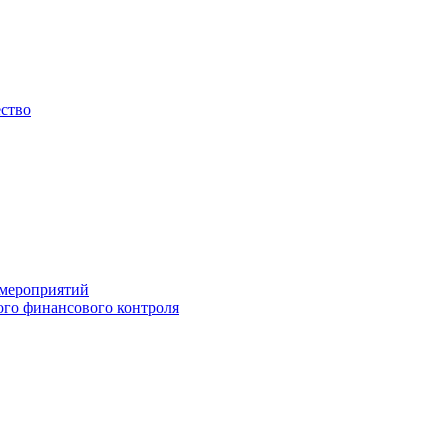
ество
 мероприятий
го финансового контроля