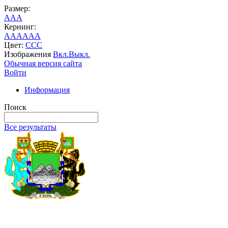
Размер:
A
A
A
Кернинг:
AA
AA
AA
Цвет:
C
C
C
Изображения
Вкл.
Выкл.
Обычная версия сайта
Войти
Информация
Поиск
Все результаты