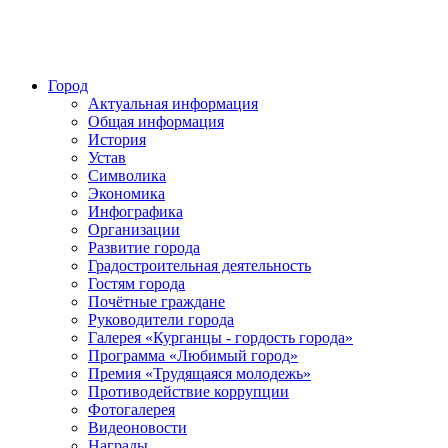
Город
Актуальная информация
Общая информация
История
Устав
Символика
Экономика
Инфографика
Организации
Развитие города
Градостроительная деятельность
Гостям города
Почётные граждане
Руководители города
Галерея «Курганцы - гордость города»
Программа «Любимый город»
Премия «Трудящаяся молодежь»
Противодействие коррупции
Фотогалерея
Видеоновости
Награды