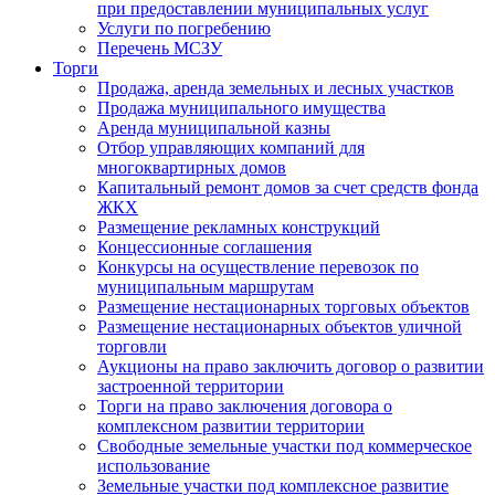
при предоставлении муниципальных услуг
Услуги по погребению
Перечень МСЗУ
Торги
Продажа, аренда земельных и лесных участков
Продажа муниципального имущества
Аренда муниципальной казны
Отбор управляющих компаний для
многоквартирных домов
Капитальный ремонт домов за счет средств фонда
ЖКХ
Размещение рекламных конструкций
Концессионные соглашения
Конкурсы на осуществление перевозок по
муниципальным маршрутам
Размещение нестационарных торговых объектов
Размещение нестационарных объектов уличной
торговли
Аукционы на право заключить договор о развитии
застроенной территории
Торги на право заключения договора о
комплексном развитии территории
Свободные земельные участки под коммерческое
использование
Земельные участки под комплексное развитие