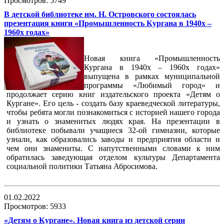
Просмотров: 5749
В детской библиотеке им. Н. Островского состоялась
презентация книги «Промышленность Кургана в 1940х –
1960х годах»
Новая книга «Промышленность
Кургана в 1940х – 1960х годах»
выпущена в рамках муниципальной
программы «Любимый город» и
продолжает серию книг издательского проекта «Детям о
Кургане». Его цель - создать базу краеведческой литературы,
чтобы ребята могли познакомиться с историей нашего города
и узнать о знаменитых людях края. На презентации в
библиотеке побывали учащиеся 32-ой гимназии, которые
узнали, как образовались заводы и предприятия области и
чем они знамениты. С напутственными словами к ним
обратилась заведующая отделом культуры Департамента
социальной политики Татьяна Абросимова.
01.02.2022
Просмотров: 5933
«Детям о Кургане». Новая книга из детской серии