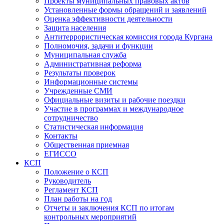
Проекты муниципальных правовых актов
Установленные формы обращений и заявлений
Оценка эффективности деятельности
Защита населения
Антитеррористическая комиссия города Кургана
Полномочия, задачи и функции
Муниципальная служба
Административная реформа
Результаты проверок
Информационные системы
Учрежденные СМИ
Официальные визиты и рабочие поездки
Участие в программах и международное
сотрудничество
Статистическая информация
Контакты
Общественная приемная
ЕГИССО
КСП
Положение о КСП
Руководитель
Регламент КСП
План работы на год
Отчеты и заключения КСП по итогам
контрольных мероприятий