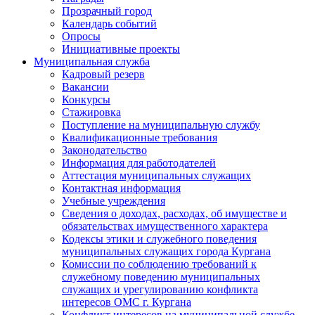
Прозрачный город
Календарь событий
Опросы
Инициативные проекты
Муниципальная служба
Кадровый резерв
Вакансии
Конкурсы
Стажировка
Поступление на муниципальную службу
Квалификационные требования
Законодательство
Информация для работодателей
Аттестация муниципальных служащих
Контактная информация
Учебные учреждения
Сведения о доходах, расходах, об имуществе и
обязательствах имущественного характера
Кодексы этики и служебного поведения
муниципальных служащих города Кургана
Комиссии по соблюдению требований к
служебному поведению муниципальных
служащих и урегулированию конфликта
интересов ОМС г. Кургана
Конфликт интересов на муниципальной службе