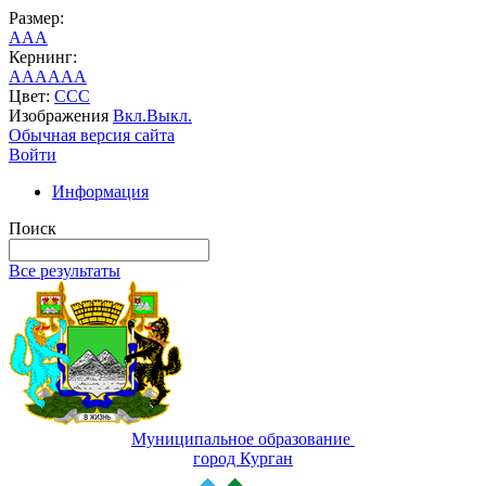
Размер:
A
A
A
Кернинг:
AA
AA
AA
Цвет:
C
C
C
Изображения
Вкл.
Выкл.
Обычная версия сайта
Войти
Информация
Поиск
Все результаты
Муниципальное образование
город Курган