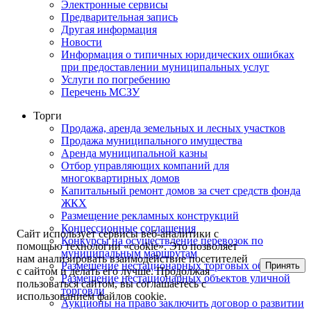
Электронные сервисы
Предварительная запись
Другая информация
Новости
Информация о типичных юридических ошибках
при предоставлении муниципальных услуг
Услуги по погребению
Перечень МСЗУ
Торги
Продажа, аренда земельных и лесных участков
Продажа муниципального имущества
Аренда муниципальной казны
Отбор управляющих компаний для
многоквартирных домов
Капитальный ремонт домов за счет средств фонда
ЖКХ
Размещение рекламных конструкций
Концессионные соглашения
Сайт использует сервисы веб-аналитики с
Конкурсы на осуществление перевозок по
помощью технологии «cookie». Это позволяет
муниципальным маршрутам
нам анализировать взаимодействие посетителей
Размещение нестационарных торговых объектов
Принять
с сайтом и делать его лучше. Продолжая
Размещение нестационарных объектов уличной
пользоваться сайтом, вы соглашаетесь с
торговли
использованием файлов cookie.
Аукционы на право заключить договор о развитии