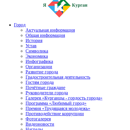
Я
Курган
Город
Актуальная информация
Общая информация
История
Устав
Символика
Экономика
Инфографика
Организации
Развитие города
Градостроительная деятельность
Гостям города
Почётные граждане
Руководители города
Галерея «Курганцы - гордость города»
Программа «Любимый город»
Премия «Трудящаяся молодежь»
Противодействие коррупции
Фотогалерея
Видеоновости
Награды