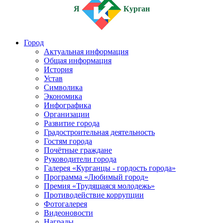
Я
Курган
Город
Актуальная информация
Общая информация
История
Устав
Символика
Экономика
Инфографика
Организации
Развитие города
Градостроительная деятельность
Гостям города
Почётные граждане
Руководители города
Галерея «Курганцы - гордость города»
Программа «Любимый город»
Премия «Трудящаяся молодежь»
Противодействие коррупции
Фотогалерея
Видеоновости
Награды