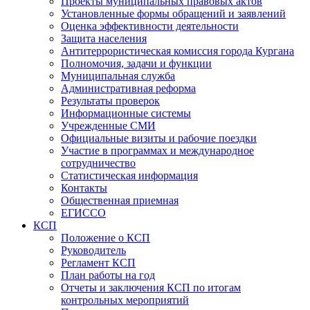
Проекты муниципальных правовых актов
Установленные формы обращений и заявлений
Оценка эффективности деятельности
Защита населения
Антитеррористическая комиссия города Кургана
Полномочия, задачи и функции
Муниципальная служба
Административная реформа
Результаты проверок
Информационные системы
Учрежденные СМИ
Официальные визиты и рабочие поездки
Участие в программах и международное
сотрудничество
Статистическая информация
Контакты
Общественная приемная
ЕГИССО
КСП
Положение о КСП
Руководитель
Регламент КСП
План работы на год
Отчеты и заключения КСП по итогам
контрольных мероприятий