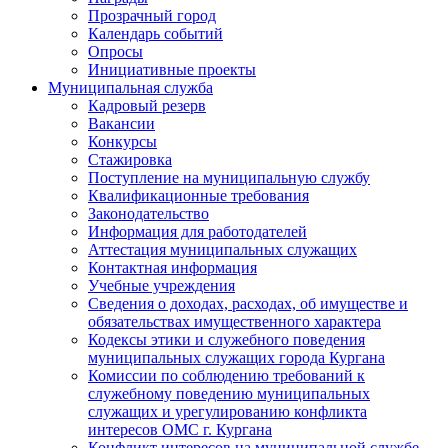
Прозрачный город
Календарь событий
Опросы
Инициативные проекты
Муниципальная служба
Кадровый резерв
Вакансии
Конкурсы
Стажировка
Поступление на муниципальную службу
Квалификационные требования
Законодательство
Информация для работодателей
Аттестация муниципальных служащих
Контактная информация
Учебные учреждения
Сведения о доходах, расходах, об имуществе и
обязательствах имущественного характера
Кодексы этики и служебного поведения
муниципальных служащих города Кургана
Комиссии по соблюдению требований к
служебному поведению муниципальных
служащих и урегулированию конфликта
интересов ОМС г. Кургана
Конфликт интересов на муниципальной службе