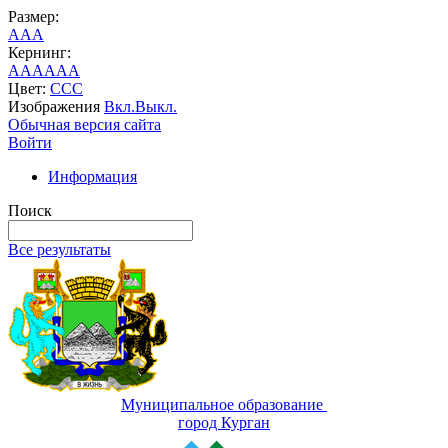
Размер:
A
A
A
Кернинг:
AA
AA
AA
Цвет:
C
C
C
Изображения
Вкл.
Выкл.
Обычная версия сайта
Войти
Информация
Поиск
Все результаты
Муниципальное образование
город Курган