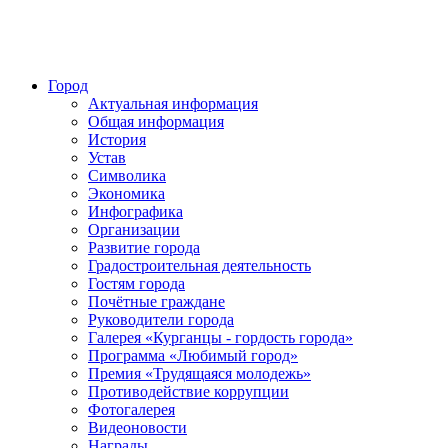
Город
Актуальная информация
Общая информация
История
Устав
Символика
Экономика
Инфографика
Организации
Развитие города
Градостроительная деятельность
Гостям города
Почётные граждане
Руководители города
Галерея «Курганцы - гордость города»
Программа «Любимый город»
Премия «Трудящаяся молодежь»
Противодействие коррупции
Фотогалерея
Видеоновости
Награды