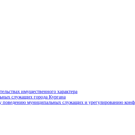
ательствах имущественного характера
ьных служащих города Кургана
у поведению муниципальных служащих и урегулированию конфл