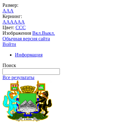
Размер:
A
A
A
Кернинг:
AA
AA
AA
Цвет:
C
C
C
Изображения
Вкл.
Выкл.
Обычная версия сайта
Войти
Информация
Поиск
Все результаты