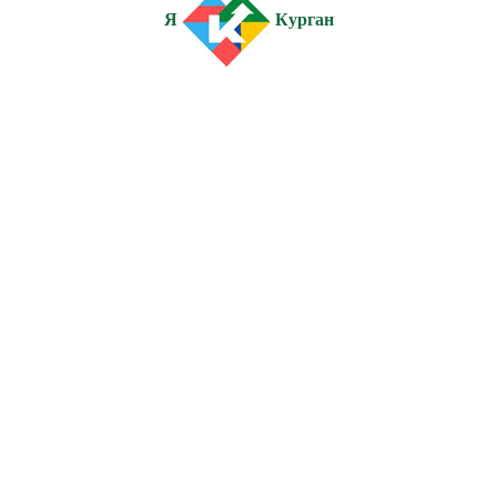
Я
Курган