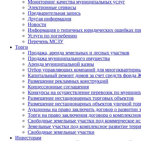
Мониторинг качества муниципальных услуг
Электронные сервисы
Предварительная запись
Другая информация
Новости
Информация о типичных юридических ошибках при
Услуги по погребению
Перечень МСЗУ
Торги
Продажа, аренда земельных и лесных участков
Продажа муниципального имущества
Аренда муниципальной казны
Отбор управляющих компаний для многоквартирн
Капитальный ремонт домов за счет средств фонда
Размещение рекламных конструкций
Концессионные соглашения
Конкурсы на осуществление перевозок по муници
Размещение нестационарных торговых объектов
Размещение нестационарных объектов уличной тор
Аукционы на право заключить договор о развитии 
Торги на право заключения договора о комплексно
Свободные земельные участки под коммерческое и
Земельные участки под комплексное развитие терр
Свободные земельные участки
Инвесторам