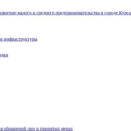
звитию малого и среднего предпринимательства в городе Курга
ов инфраструктуры
адки
ия обращений лиц и принятых мерах