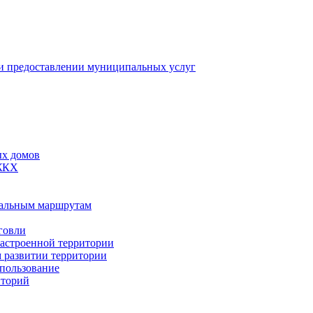
 предоставлении муниципальных услуг
ых домов
 ЖКХ
пальным маршрутам
говли
застроенной территории
м развитии территории
спользование
иторий