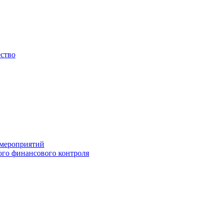
ество
 мероприятий
го финансового контроля