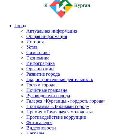
Я
Курган
Город
Актуальная информация
Общая информация
История
Устав
Символика
Экономика
Инфографика
Организации
Развитие города
Градостроительная деятельность
Гостям города
Почётные граждане
Руководители города
Галерея «Курганцы - гордость города»
Программа «Любимый город»
Премия «Трудящаяся молодежь»
Противодействие коррупции
Фотогалерея
Видеоновости
Награды