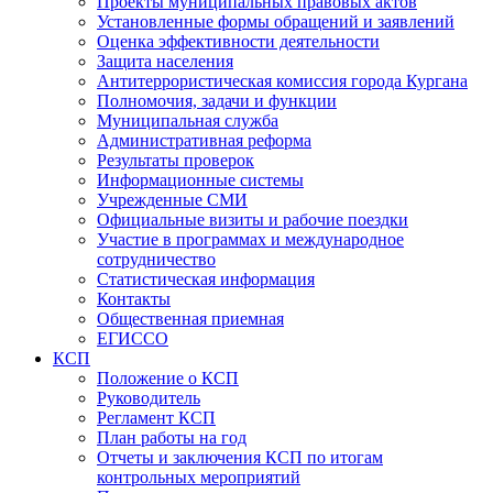
Проекты муниципальных правовых актов
Установленные формы обращений и заявлений
Оценка эффективности деятельности
Защита населения
Антитеррористическая комиссия города Кургана
Полномочия, задачи и функции
Муниципальная служба
Административная реформа
Результаты проверок
Информационные системы
Учрежденные СМИ
Официальные визиты и рабочие поездки
Участие в программах и международное
сотрудничество
Статистическая информация
Контакты
Общественная приемная
ЕГИССО
КСП
Положение о КСП
Руководитель
Регламент КСП
План работы на год
Отчеты и заключения КСП по итогам
контрольных мероприятий