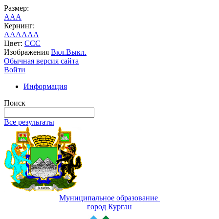
Размер:
A
A
A
Кернинг:
AA
AA
AA
Цвет:
C
C
C
Изображения
Вкл.
Выкл.
Обычная версия сайта
Войти
Информация
Поиск
Все результаты
Муниципальное образование
город Курган