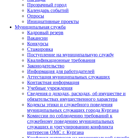
Прозрачный город
Календарь событий
Опросы
Инициативные проекты
Муниципальная служба
Кадровый резерв
Вакансии
Конкурсы
Стажировка
Поступление на муниципальную службу
Квалификационные требования
Законодательство
Информация для работодателей
Аттестация муниципальных служащих
Контактная информация
Учебные учреждения
Сведения о доходах, расходах, об имуществе и
обязательствах имущественного характера
Кодексы этики и служебного поведения
муниципальных служащих города Кургана
Комиссии по соблюдению требований к
служебному поведению муниципальных
служащих и урегулированию конфликта
интересов ОМС г. Кургана
Конфликт интересов на муниципальной службе