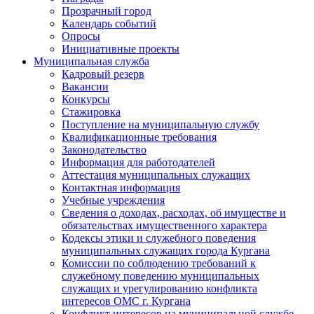
Прозрачный город
Календарь событий
Опросы
Инициативные проекты
Муниципальная служба
Кадровый резерв
Вакансии
Конкурсы
Стажировка
Поступление на муниципальную службу
Квалификационные требования
Законодательство
Информация для работодателей
Аттестация муниципальных служащих
Контактная информация
Учебные учреждения
Сведения о доходах, расходах, об имуществе и
обязательствах имущественного характера
Кодексы этики и служебного поведения
муниципальных служащих города Кургана
Комиссии по соблюдению требований к
служебному поведению муниципальных
служащих и урегулированию конфликта
интересов ОМС г. Кургана
Конфликт интересов на муниципальной службе