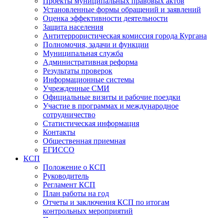
Проекты муниципальных правовых актов
Установленные формы обращений и заявлений
Оценка эффективности деятельности
Защита населения
Антитеррористическая комиссия города Кургана
Полномочия, задачи и функции
Муниципальная служба
Административная реформа
Результаты проверок
Информационные системы
Учрежденные СМИ
Официальные визиты и рабочие поездки
Участие в программах и международное
сотрудничество
Статистическая информация
Контакты
Общественная приемная
ЕГИССО
КСП
Положение о КСП
Руководитель
Регламент КСП
План работы на год
Отчеты и заключения КСП по итогам
контрольных мероприятий