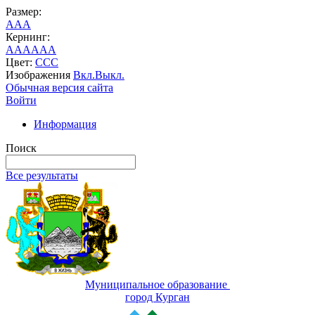
Размер:
A
A
A
Кернинг:
AA
AA
AA
Цвет:
C
C
C
Изображения
Вкл.
Выкл.
Обычная версия сайта
Войти
Информация
Поиск
Все результаты
Муниципальное образование
город Курган