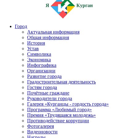
Я
Курган
Город
Актуальная информация
Общая информация
История
Устав
Символика
Экономика
Инфографика
Организации
Развитие города
Градостроительная деятельность
Гостям города
Почётные граждане
Руководители города
Галерея «Курганцы - гордость города»
Программа «Любимый город»
Премия «Трудящаяся молодежь»
Противодействие коррупции
Фотогалерея
Видеоновости
Награды