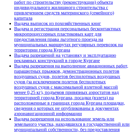
работ по строительству (реконструкции) объекта
индивидуального жилищного строительства с
привлечением средств материнского (семейного)
капитала
Выдача выписок из похозяйственных книг
Выдача и регистрация персональных бесконтактных
микропроцессорных пластиковых карт для
предоставления права льготного проезда на
муниципальных маршрутах регулярных перевозок на
территории города Кургана
Выдача разрешений на установку и эксплуатацию
рекламных конструкций в городе Кургане
Выдача разрешения на выполнение авиационных работ,
парашютных прыжков, демонстрационных полетов
воздушных судов, полетов беспилотных воздушных
судов (за исключением полетов беспилотных
воздушных судов с максимальной взлетной массой
менее 0,25 кг), подъемов привязных аэростатов над
территорией города Кургана, посадки (взлета) на
расположенные в границах города Кургана площадки,
сведения о которых не опубликованы в документах
аэронавигационной информации
Выдача разрешения на использование земель или
земельного участка, находящихся в государственной или
муниципальной собственности, без предоставления