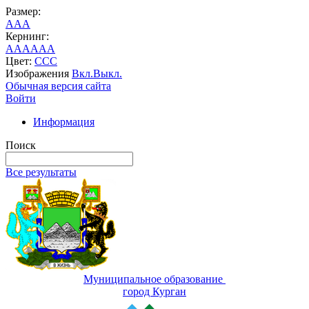
Размер:
A
A
A
Кернинг:
AA
AA
AA
Цвет:
C
C
C
Изображения
Вкл.
Выкл.
Обычная версия сайта
Войти
Информация
Поиск
Все результаты
Муниципальное образование
город Курган