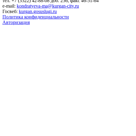
тел. +7 (3522) 42-88-08 доб. 236, факс 46-51-64
e-mail:
kondratyeva-ma@kurgan-city.ru
Госвеб:
kurgan.gosuslugi.ru
Политика конфиденциальности
Авторизация