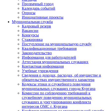
Прозрачный город
Календарь событий
Опросы
Инициативные проекты
Муниципальная служба
Кадровый резерв
Вакансии
Конкурсы
Стажировка
Поступление на муниципальную службу
Квалификационные требования
Законодательство
Информация для работодателей
Аттестация муниципальных служащих
Контактная информация
Учебные учреждения
Сведения о доходах, расходах, об имуществе и
обязательствах имущественного характера
Кодексы этики и служебного поведения
муниципальных служащих города Кургана
Комиссии по соблюдению требований к
служебному поведению муниципальных
служащих и урегулированию конфликта
интересов ОМС г. Кургана
Конфликт интересов на муниципальной службе