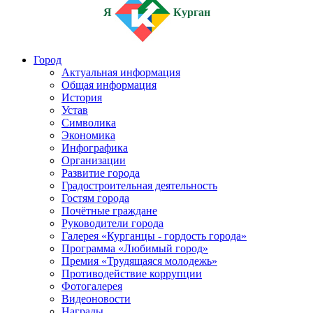
Я
Курган
Город
Актуальная информация
Общая информация
История
Устав
Символика
Экономика
Инфографика
Организации
Развитие города
Градостроительная деятельность
Гостям города
Почётные граждане
Руководители города
Галерея «Курганцы - гордость города»
Программа «Любимый город»
Премия «Трудящаяся молодежь»
Противодействие коррупции
Фотогалерея
Видеоновости
Награды