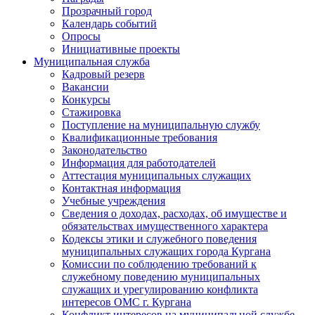
Прозрачный город
Календарь событий
Опросы
Инициативные проекты
Муниципальная служба
Кадровый резерв
Вакансии
Конкурсы
Стажировка
Поступление на муниципальную службу
Квалификационные требования
Законодательство
Информация для работодателей
Аттестация муниципальных служащих
Контактная информация
Учебные учреждения
Сведения о доходах, расходах, об имуществе и
обязательствах имущественного характера
Кодексы этики и служебного поведения
муниципальных служащих города Кургана
Комиссии по соблюдению требований к
служебному поведению муниципальных
служащих и урегулированию конфликта
интересов ОМС г. Кургана
Конфликт интересов на муниципальной службе