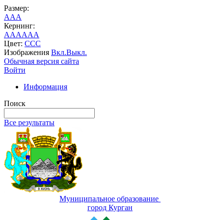
Размер:
A
A
A
Кернинг:
AA
AA
AA
Цвет:
C
C
C
Изображения
Вкл.
Выкл.
Обычная версия сайта
Войти
Информация
Поиск
Все результаты
Муниципальное образование
город Курган