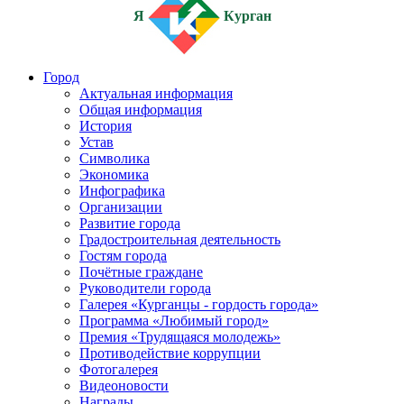
Я
Курган
Город
Актуальная информация
Общая информация
История
Устав
Символика
Экономика
Инфографика
Организации
Развитие города
Градостроительная деятельность
Гостям города
Почётные граждане
Руководители города
Галерея «Курганцы - гордость города»
Программа «Любимый город»
Премия «Трудящаяся молодежь»
Противодействие коррупции
Фотогалерея
Видеоновости
Награды