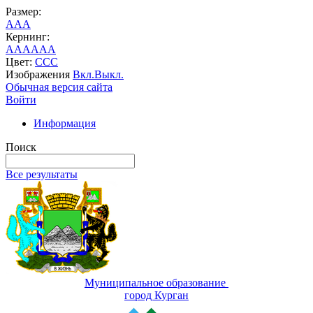
Размер:
A
A
A
Кернинг:
AA
AA
AA
Цвет:
C
C
C
Изображения
Вкл.
Выкл.
Обычная версия сайта
Войти
Информация
Поиск
Все результаты
Муниципальное образование
город Курган