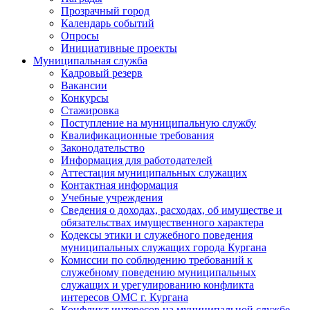
Прозрачный город
Календарь событий
Опросы
Инициативные проекты
Муниципальная служба
Кадровый резерв
Вакансии
Конкурсы
Стажировка
Поступление на муниципальную службу
Квалификационные требования
Законодательство
Информация для работодателей
Аттестация муниципальных служащих
Контактная информация
Учебные учреждения
Сведения о доходах, расходах, об имуществе и
обязательствах имущественного характера
Кодексы этики и служебного поведения
муниципальных служащих города Кургана
Комиссии по соблюдению требований к
служебному поведению муниципальных
служащих и урегулированию конфликта
интересов ОМС г. Кургана
Конфликт интересов на муниципальной службе