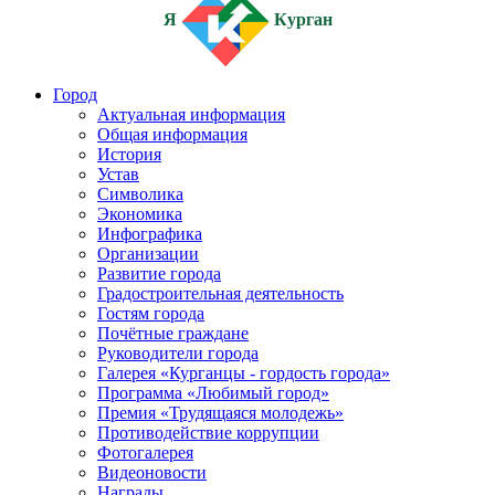
Я
Курган
Город
Актуальная информация
Общая информация
История
Устав
Символика
Экономика
Инфографика
Организации
Развитие города
Градостроительная деятельность
Гостям города
Почётные граждане
Руководители города
Галерея «Курганцы - гордость города»
Программа «Любимый город»
Премия «Трудящаяся молодежь»
Противодействие коррупции
Фотогалерея
Видеоновости
Награды