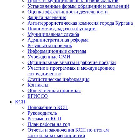
Проекты муниципальных правовых актов
Установленные формы обращений и заявлений
Оценка эффективности деятельности
Защита населения
Антитеррористическая комиссия города Кургана
Полномочия, задачи и функции
Муниципальная служба
Административная реформа
Результаты проверок
Информационные системы
Учрежденные СМИ
Официальные визиты и рабочие поездки
Участие в программах и международное
сотрудничество
Статистическая информация
Контакты
Общественная приемная
ЕГИССО
КСП
Положение о КСП
Руководитель
Регламент КСП
План работы на год
Отчеты и заключения КСП по итогам
контрольных мероприятий