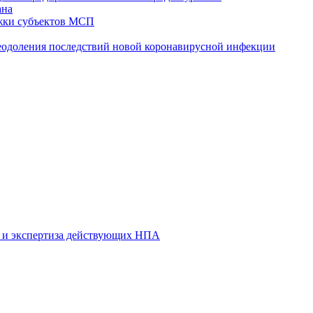
ана
жки субъектов МСП
реодоления последствий новой коронавирусной инфекции
 и экспертиза действующих НПА