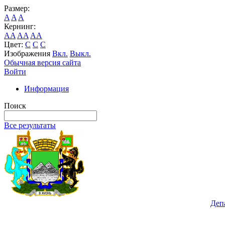
Размер:
A
A
A
Кернинг:
AA
AA
AA
Цвет:
C
C
C
Изображения
Вкл.
Выкл.
Обычная версия сайта
Войти
Информация
Поиск
Все результаты
Деп