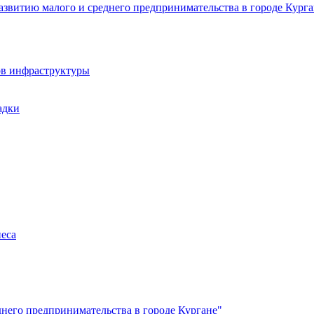
звитию малого и среднего предпринимательства в городе Курга
ов инфраструктуры
адки
неса
него предпринимательства в городе Кургане"