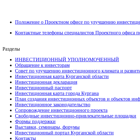
Положение о Проектном офисе по улучшению инвестицио
Контактные телефоны специалистов Проектного офиса п
Разделы
ИНВЕСТИЦИОННЫЙ УПОЛНОМОЧЕННЫЙ
Обращение к инвесторам
Совет по улучшению инвестиционного климата и развити
Инвестиционная карта Курганской области
Инвестиционная декларация
Инвестиционный паспорт
Инвестиционная карта города Кургана
План создания инвестиционных объектов и объектов ин
Инвестиционное законодательство
Сопровождение инвестиционного проекта
Свободные инвестиционно-привлекательные площадки
Формы поддержки
Выставки, семинары, форумы
Инвестиционный портал Курганской области
Контакты