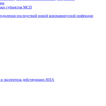
ана
жки субъектов МСП
реодоления последствий новой коронавирусной инфекции
 и экспертиза действующих НПА