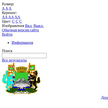
Размер:
A
A
A
Кернинг:
AA
AA
AA
Цвет:
C
C
C
Изображения
Вкл.
Выкл.
Обычная версия сайта
Войти
Информация
Поиск
Все результаты
Деп