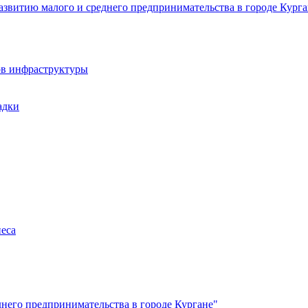
звитию малого и среднего предпринимательства в городе Курга
ов инфраструктуры
адки
неса
него предпринимательства в городе Кургане"