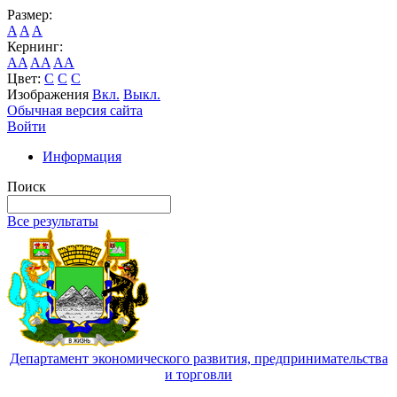
Размер:
A
A
A
Кернинг:
AA
AA
AA
Цвет:
C
C
C
Изображения
Вкл.
Выкл.
Обычная версия сайта
Войти
Информация
Поиск
Все результаты
Департамент экономического развития, предпринимательства
и торговли