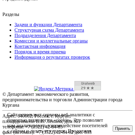
Разделы
Задачи и функции Департамента
Структурная схема Департамента
Подразделения Департамента
Комиссии и коллегиальные органы
Контактная информация
Порядок и время приема
Информация о результатах проверок
© Департамент экономического развития,
предпринимательства и торговли Администрации города
Кургана
Сайт использует сервисы веб-аналитики с
Адрес: 640002, Россия, г. Курган,
помощью технологии «cookie». Это позволяет
площадь имени В.И. Ленина, дом №1
нам анализировать взаимодействие посетителей
телефоны: +7 (3522) 42-84-85
Принять
с сайтом и делать его лучше. Продолжая
факс (автомат.): +7 (3522) 42-84-82 доб. 833