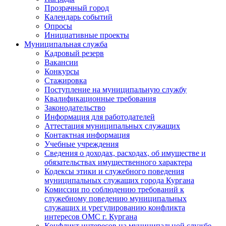
Прозрачный город
Календарь событий
Опросы
Инициативные проекты
Муниципальная служба
Кадровый резерв
Вакансии
Конкурсы
Стажировка
Поступление на муниципальную службу
Квалификационные требования
Законодательство
Информация для работодателей
Аттестация муниципальных служащих
Контактная информация
Учебные учреждения
Сведения о доходах, расходах, об имуществе и
обязательствах имущественного характера
Кодексы этики и служебного поведения
муниципальных служащих города Кургана
Комиссии по соблюдению требований к
служебному поведению муниципальных
служащих и урегулированию конфликта
интересов ОМС г. Кургана
Конфликт интересов на муниципальной службе