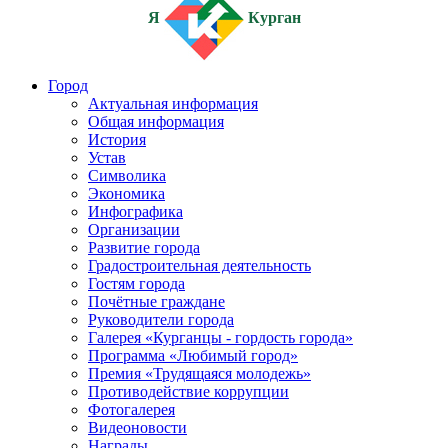
Я
Курган
Город
Актуальная информация
Общая информация
История
Устав
Символика
Экономика
Инфографика
Организации
Развитие города
Градостроительная деятельность
Гостям города
Почётные граждане
Руководители города
Галерея «Курганцы - гордость города»
Программа «Любимый город»
Премия «Трудящаяся молодежь»
Противодействие коррупции
Фотогалерея
Видеоновости
Награды