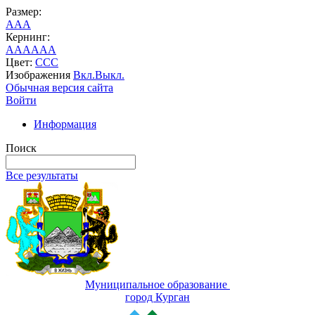
Размер:
A
A
A
Кернинг:
AA
AA
AA
Цвет:
C
C
C
Изображения
Вкл.
Выкл.
Обычная версия сайта
Войти
Информация
Поиск
Все результаты
Муниципальное образование
город Курган