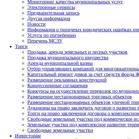
Мониторинг качества муниципальных услуг
Электронные сервисы
Предварительная запись
Другая информация
Новости
Информация о типичных юридических ошибках при
Услуги по погребению
Перечень МСЗУ
Торги
Продажа, аренда земельных и лесных участков
Продажа муниципального имущества
Аренда муниципальной казны
Отбор управляющих компаний для многоквартирн
Капитальный ремонт домов за счет средств фонда
Размещение рекламных конструкций
Концессионные соглашения
Конкурсы на осуществление перевозок по муници
Размещение нестационарных торговых объектов
Размещение нестационарных объектов уличной тор
Аукционы на право заключить договор о развитии 
Торги на право заключения договора о комплексно
Свободные земельные участки под коммерческое и
Земельные участки под комплексное развитие терр
Свободные земельные участки
Инвесторам