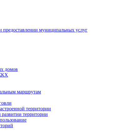
 предоставлении муниципальных услуг
ых домов
 ЖКХ
пальным маршрутам
говли
застроенной территории
м развитии территории
спользование
иторий