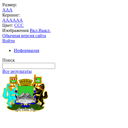
Размер:
A
A
A
Кернинг:
AA
AA
AA
Цвет:
C
C
C
Изображения
Вкл.
Выкл.
Обычная версия сайта
Войти
Информация
Поиск
Все результаты