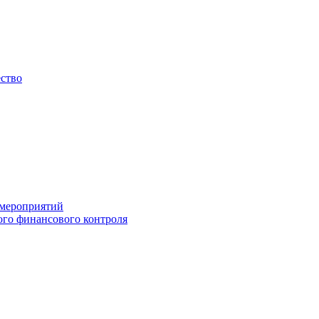
ество
 мероприятий
го финансового контроля