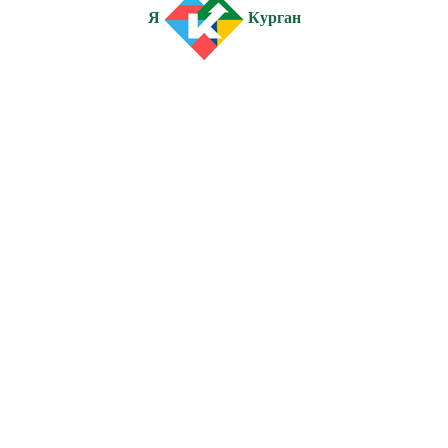
Я
Курган