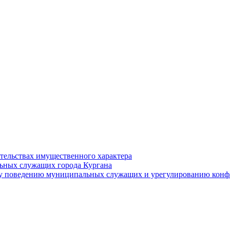
ательствах имущественного характера
ьных служащих города Кургана
у поведению муниципальных служащих и урегулированию конфл