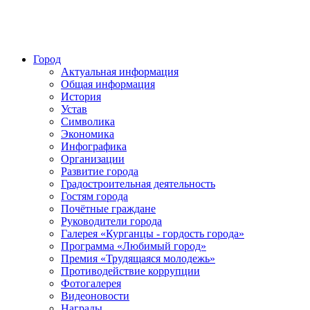
Город
Актуальная информация
Общая информация
История
Устав
Символика
Экономика
Инфографика
Организации
Развитие города
Градостроительная деятельность
Гостям города
Почётные граждане
Руководители города
Галерея «Курганцы - гордость города»
Программа «Любимый город»
Премия «Трудящаяся молодежь»
Противодействие коррупции
Фотогалерея
Видеоновости
Награды