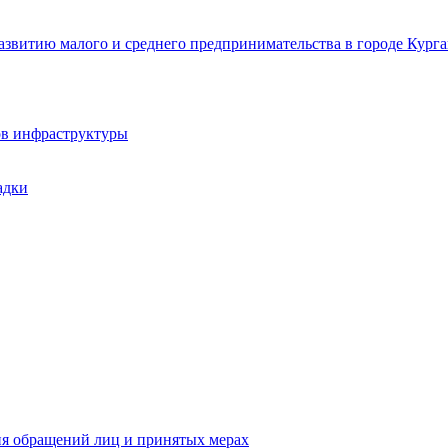
звитию малого и среднего предпринимательства в городе Курга
ов инфраструктуры
адки
ия обращений лиц и принятых мерах