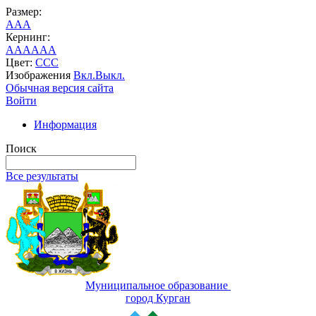
Размер:
A
A
A
Кернинг:
AA
AA
AA
Цвет:
C
C
C
Изображения
Вкл.
Выкл.
Обычная версия сайта
Войти
Информация
Поиск
Все результаты
Муниципальное образование
город Курган