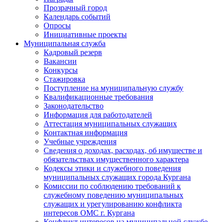
Прозрачный город
Календарь событий
Опросы
Инициативные проекты
Муниципальная служба
Кадровый резерв
Вакансии
Конкурсы
Стажировка
Поступление на муниципальную службу
Квалификационные требования
Законодательство
Информация для работодателей
Аттестация муниципальных служащих
Контактная информация
Учебные учреждения
Сведения о доходах, расходах, об имуществе и
обязательствах имущественного характера
Кодексы этики и служебного поведения
муниципальных служащих города Кургана
Комиссии по соблюдению требований к
служебному поведению муниципальных
служащих и урегулированию конфликта
интересов ОМС г. Кургана
Конфликт интересов на муниципальной службе