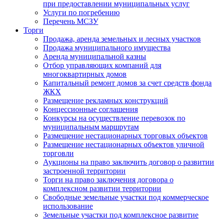
при предоставлении муниципальных услуг
Услуги по погребению
Перечень МСЗУ
Торги
Продажа, аренда земельных и лесных участков
Продажа муниципального имущества
Аренда муниципальной казны
Отбор управляющих компаний для
многоквартирных домов
Капитальный ремонт домов за счет средств фонда
ЖКХ
Размещение рекламных конструкций
Концессионные соглашения
Конкурсы на осуществление перевозок по
муниципальным маршрутам
Размещение нестационарных торговых объектов
Размещение нестационарных объектов уличной
торговли
Аукционы на право заключить договор о развитии
застроенной территории
Торги на право заключения договора о
комплексном развитии территории
Свободные земельные участки под коммерческое
использование
Земельные участки под комплексное развитие