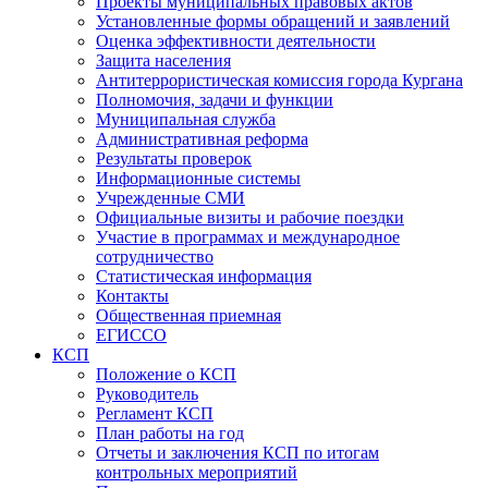
Проекты муниципальных правовых актов
Установленные формы обращений и заявлений
Оценка эффективности деятельности
Защита населения
Антитеррористическая комиссия города Кургана
Полномочия, задачи и функции
Муниципальная служба
Административная реформа
Результаты проверок
Информационные системы
Учрежденные СМИ
Официальные визиты и рабочие поездки
Участие в программах и международное
сотрудничество
Статистическая информация
Контакты
Общественная приемная
ЕГИССО
КСП
Положение о КСП
Руководитель
Регламент КСП
План работы на год
Отчеты и заключения КСП по итогам
контрольных мероприятий