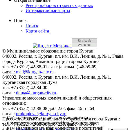
Открытые данные
Реестр наборов открытых данных
Интерактивные карты
Поиск
Поиск
Карта сайта
© Муниципальное образование город Курган
640002, Россия, г. Курган, пл. им. В.И. Ленина, д. № 1, Глава
города Кургана, Администрация города Кургана
тел. +7 (3522) 42-88-01 факс (автомат.) 46-59-69
e-mail:
mail@kurgan-city.ru
640002, Россия, г. Курган, пл. им. В.И. Ленина, д. № 1,
Курганская городская Дума
тел. +7 (3522) 42-84-00
e-mail:
duma@kurgan-city.ru
Управление массовых коммуникаций и общественных
отношений:
тел. +7 (3522) 42-88-08 доб. 232, факс 46-51-64
e-mail:
prokopieva@kurgan-city.ru
Сайт использует сервисы веб-аналитики с
Пресс-служба муниципального образования город Курган:
помощью технологии «cookie». Это позволяет
тел. +7 (3522) 42-88-08 доб. 236, факс 46-51-64
нам анализировать взаимодействие посетителей
e-mail:
kondratyeva-ma@kurgan-city.ru