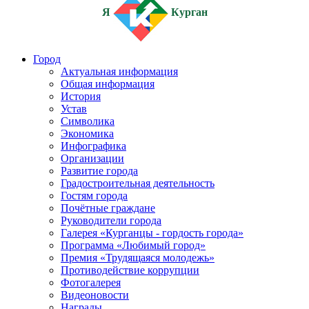
Я
Курган
Город
Актуальная информация
Общая информация
История
Устав
Символика
Экономика
Инфографика
Организации
Развитие города
Градостроительная деятельность
Гостям города
Почётные граждане
Руководители города
Галерея «Курганцы - гордость города»
Программа «Любимый город»
Премия «Трудящаяся молодежь»
Противодействие коррупции
Фотогалерея
Видеоновости
Награды