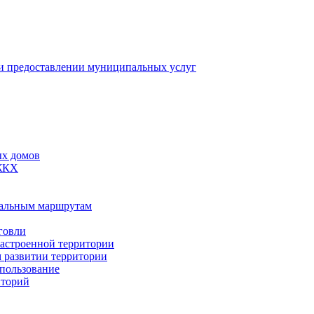
 предоставлении муниципальных услуг
ых домов
 ЖКХ
пальным маршрутам
говли
застроенной территории
м развитии территории
спользование
иторий