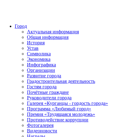
Город
Актуальная информация
Общая информация
История
Устав
Символика
Экономика
Инфографика
Организации
Развитие города
Градостроительная деятельность
Гостям города
Почётные граждане
Руководители города
Галерея «Курганцы - гордость города»
Программа «Любимый город»
Премия «Трудящаяся молодежь»
Противодействие коррупции
Фотогалерея
Видеоновости
Награды