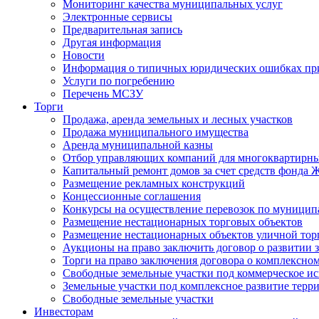
Мониторинг качества муниципальных услуг
Электронные сервисы
Предварительная запись
Другая информация
Новости
Информация о типичных юридических ошибках при
Услуги по погребению
Перечень МСЗУ
Торги
Продажа, аренда земельных и лесных участков
Продажа муниципального имущества
Аренда муниципальной казны
Отбор управляющих компаний для многоквартирн
Капитальный ремонт домов за счет средств фонда
Размещение рекламных конструкций
Концессионные соглашения
Конкурсы на осуществление перевозок по муници
Размещение нестационарных торговых объектов
Размещение нестационарных объектов уличной тор
Аукционы на право заключить договор о развитии 
Торги на право заключения договора о комплексно
Свободные земельные участки под коммерческое и
Земельные участки под комплексное развитие терр
Свободные земельные участки
Инвесторам