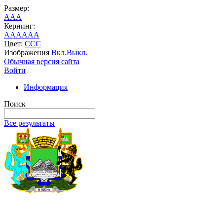
Размер:
A
A
A
Кернинг:
AA
AA
AA
Цвет:
C
C
C
Изображения
Вкл.
Выкл.
Обычная версия сайта
Войти
Информация
Поиск
Все результаты