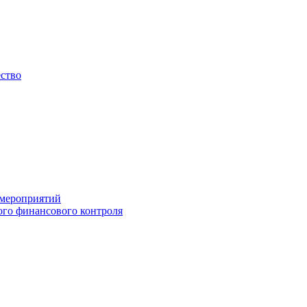
ество
 мероприятий
го финансового контроля