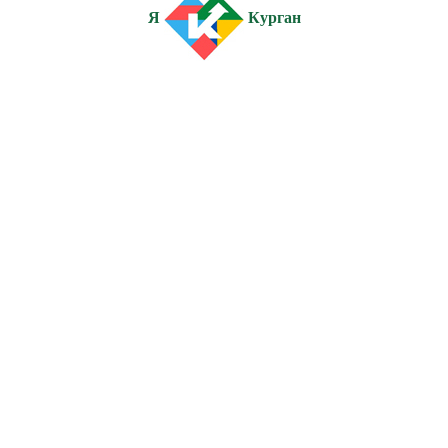
Я
Курган