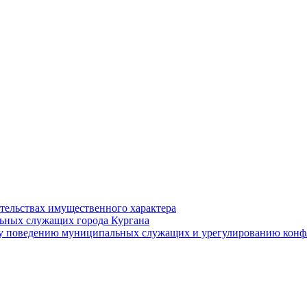
ательствах имущественного характера
ьных служащих города Кургана
у поведению муниципальных служащих и урегулированию конфл