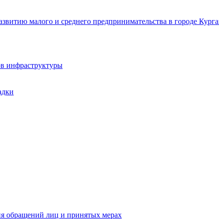
звитию малого и среднего предпринимательства в городе Курга
ов инфраструктуры
адки
ия обращений лиц и принятых мерах