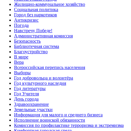
Жилищно-коммунальное хозяйство
Социальная политика
Город без наркотиков
Антикризис
Погода
Навстречу Победе!
Административная комиссия
Безопасность
Библиотечная система
Благоустройство
В мире
Вера
Всероссийская перепись населения
Выборы
Год добровольца и волонтёра
Год культурного наследия
Год литературы
Год Учителя
День города
Здравоохранение
Земельные участки
Информация для малого и среднего бизнеса
Исполнение воинской обязанности
Комиссия по профилактике терроризма и экстремизма
Комфортная городская среда