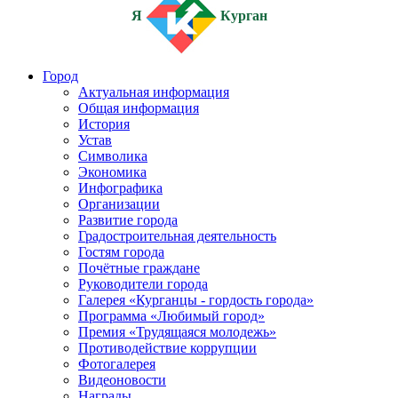
Я
Курган
Город
Актуальная информация
Общая информация
История
Устав
Символика
Экономика
Инфографика
Организации
Развитие города
Градостроительная деятельность
Гостям города
Почётные граждане
Руководители города
Галерея «Курганцы - гордость города»
Программа «Любимый город»
Премия «Трудящаяся молодежь»
Противодействие коррупции
Фотогалерея
Видеоновости
Награды