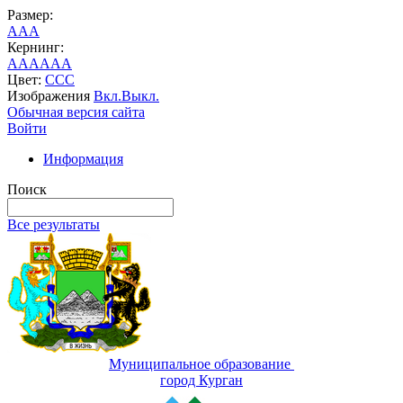
Размер:
A
A
A
Кернинг:
AA
AA
AA
Цвет:
C
C
C
Изображения
Вкл.
Выкл.
Обычная версия сайта
Войти
Информация
Поиск
Все результаты
Муниципальное образование
город Курган