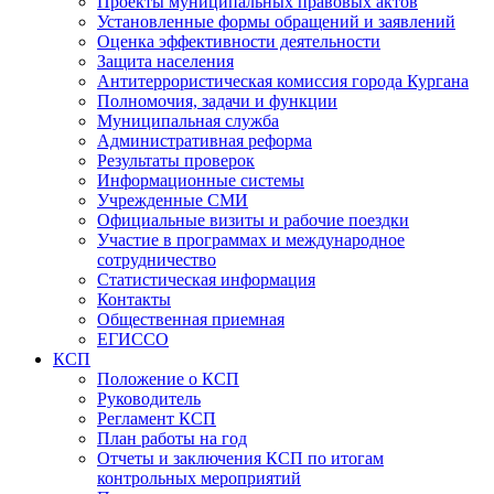
Проекты муниципальных правовых актов
Установленные формы обращений и заявлений
Оценка эффективности деятельности
Защита населения
Антитеррористическая комиссия города Кургана
Полномочия, задачи и функции
Муниципальная служба
Административная реформа
Результаты проверок
Информационные системы
Учрежденные СМИ
Официальные визиты и рабочие поездки
Участие в программах и международное
сотрудничество
Статистическая информация
Контакты
Общественная приемная
ЕГИССО
КСП
Положение о КСП
Руководитель
Регламент КСП
План работы на год
Отчеты и заключения КСП по итогам
контрольных мероприятий