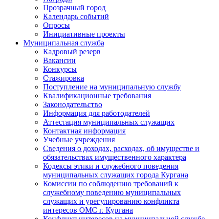
Прозрачный город
Календарь событий
Опросы
Инициативные проекты
Муниципальная служба
Кадровый резерв
Вакансии
Конкурсы
Стажировка
Поступление на муниципальную службу
Квалификационные требования
Законодательство
Информация для работодателей
Аттестация муниципальных служащих
Контактная информация
Учебные учреждения
Сведения о доходах, расходах, об имуществе и
обязательствах имущественного характера
Кодексы этики и служебного поведения
муниципальных служащих города Кургана
Комиссии по соблюдению требований к
служебному поведению муниципальных
служащих и урегулированию конфликта
интересов ОМС г. Кургана
Конфликт интересов на муниципальной службе